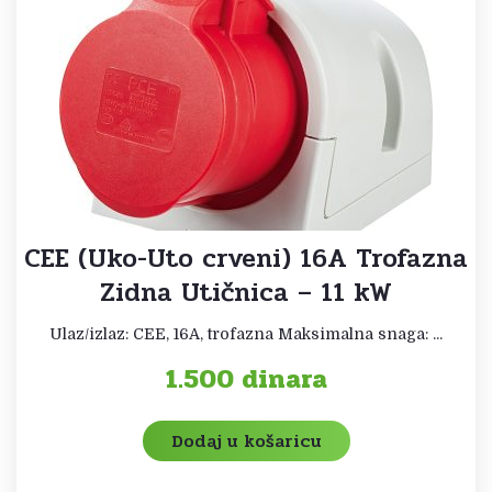
CEE (Uko-Uto crveni) 16A Trofazna
Zidna Utičnica – 11 kW
Ulaz/izlaz: CEE, 16A, trofazna Maksimalna snaga: ...
1.500
dinara
Dodaj u košaricu