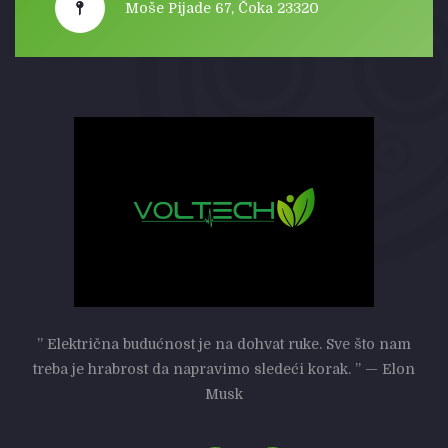
Moše Pijade 67, Čoka 23320
” Električna budućnost je na dohvat ruke. Sve što nam
treba je hrabrost da napravimo sledeći korak. ” — Elon
Musk