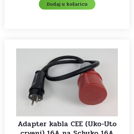
Dodaj u košaricu
Adapter kabla CEE (Uko-Uto
crveni) 16A na Schuko 16A