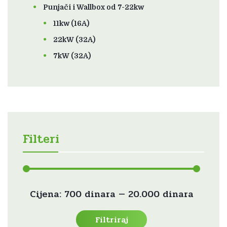
Punjači i Wallbox od 7-22kw
11kw (16A)
22kW (32A)
7kW (32A)
Filteri
Min
Maks
Cijena:
700 dinara
—
20.000 dinara
cijena
cijena
Filtriraj