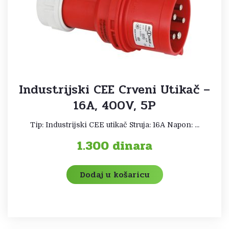
Industrijski CEE Crveni Utikač –
16A, 400V, 5P
Tip: Industrijski CEE utikač Struja: 16A Napon: ...
1.300
dinara
Dodaj u košaricu