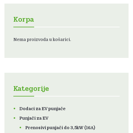
Korpa
Nema proizvoda u košarici.
Kategorije
Dodaci za EV punjače
Punjači za EV
Prenosivi punjači do 3,5kW (16A)