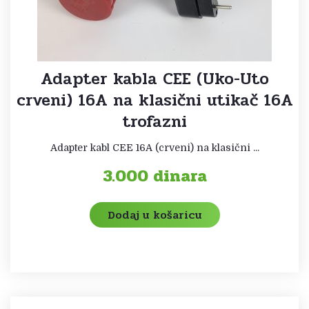
Adapter kabla CEE (Uko-Uto
crveni) 16A na klasični utikač 16A
trofazni
Adapter kabl CEE 16A (crveni) na klasični ...
3.000
dinara
Dodaj u košaricu