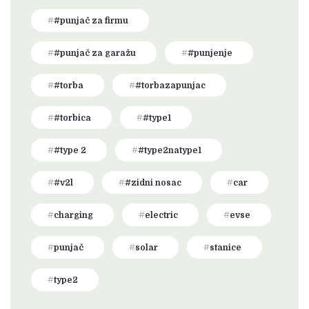
#punjač za firmu
#punjač za garažu
#punjenje
#torba
#torbazapunjac
#torbica
#type1
#type 2
#type2natype1
#v2l
#zidni nosac
car
charging
electric
evse
punjač
solar
stanice
type2