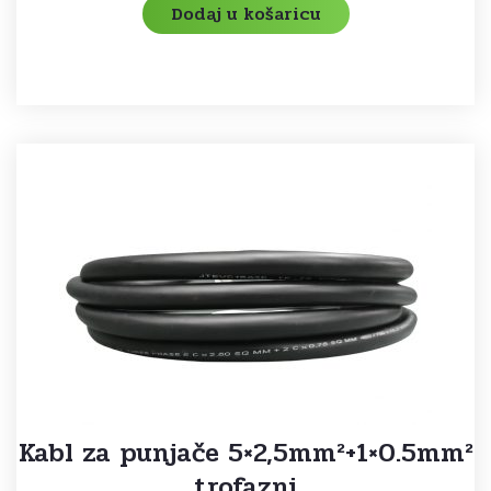
Dodaj u košaricu
Kabl za punjače 5×2,5mm²+1×0.5mm²
trofazni