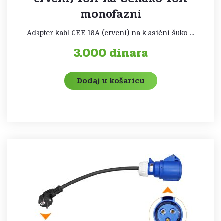
monofazni
Adapter kabl CEE 16A (crveni) na klasični šuko ...
3.000
dinara
Dodaj u košaricu