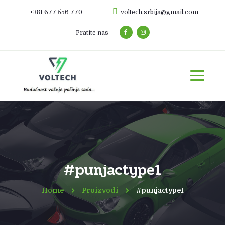
+381 677 556 770
voltech.srbija@gmail.com
Pratite nas
#punjactype1
Home
Proizvodi
#punjactype1