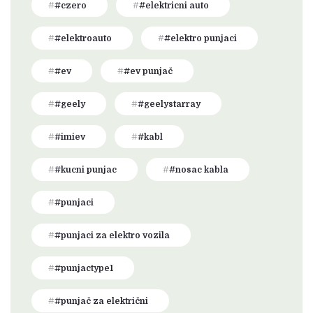
#czero
#elektricni auto
#elektroauto
#elektro punjaci
#ev
#ev punjač
#geely
#geelystarray
#imiev
#kabl
#kucni punjac
#nosac kabla
#punjaci
#punjaci za elektro vozila
#punjactype1
#punjač za električni