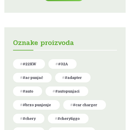
Oznake proizvoda
#22KW
#32A
#ac punjač
#adapter
#auto
#autopunjaci
#brzo punjenje
#car charger
#chery
#cherytiggo