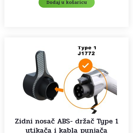
Dodaj u košaricu
Zidni nosač ABS- držač Type 1
utikača i kabla punjača