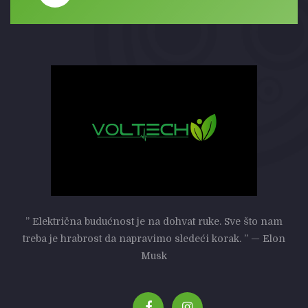
” Električna budućnost je na dohvat ruke. Sve što nam
treba je hrabrost da napravimo sledeći korak. ” — Elon
Musk