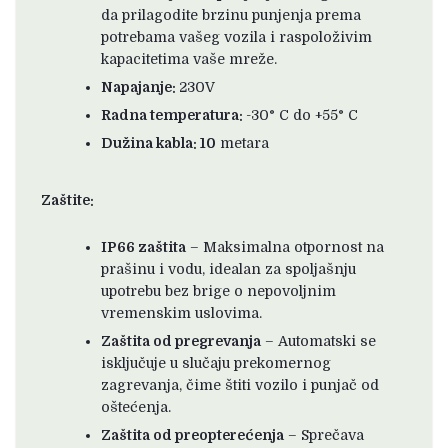
da prilagodite brzinu punjenja prema
potrebama vašeg vozila i raspoloživim
kapacitetima vaše mreže.
Napajanje:
230V
Radna temperatura:
-30° C do +55° C
Dužina kabla: 10
metara
Zaštite:
IP66 zaštita
– Maksimalna otpornost na
prašinu i vodu, idealan za spoljašnju
upotrebu bez brige o nepovoljnim
vremenskim uslovima.
Zaštita od pregrevanja
– Automatski se
isključuje u slučaju prekomernog
zagrevanja, čime štiti vozilo i punjač od
oštećenja.
Zaštita od preopterećenja
– Sprečava