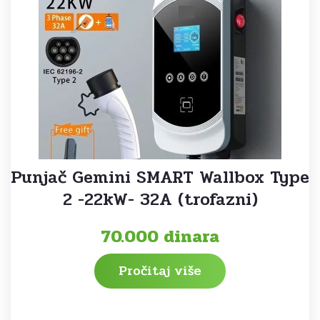
Punjač Gemini SMART Wallbox Type
2 -22kW- 32A (trofazni)
70.000
dinara
Pročitaj više