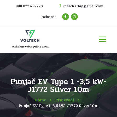
+381 677 556 770
voltech.srbija@gmail.com
Pratite nas
Punjač EV Type 1 -3,5 kW-
J1772 Silver 10m
Home
Proizvodi
Punjač EV Type 1 -3,5 kW- J1772 Silver 10m