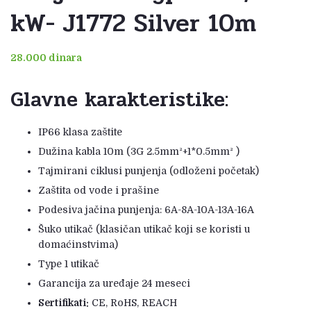
kW- J1772 Silver 10m
28.000
dinara
Glavne karakteristike:
IP66 klasa zaštite
Dužina kabla 10m (3G 2.5mm²+1*0.5mm² )
Tajmirani ciklusi punjenja (odloženi početak)
Zaštita od vode i prašine
Podesiva jačina punjenja: 6A-8A-10A-13A-16A
Šuko utikač (klasičan utikač koji se koristi u
domaćinstvima)
Type 1 utikač
Garancija za uređaje 24 meseci
Sertifikati:
CE, RoHS, REACH