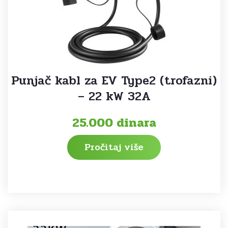
Punjač kabl za EV Type2 (trofazni)
– 22 kW 32A
25.000
dinara
Pročitaj više