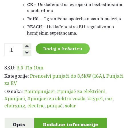
CE
– Usklađenost sa evropskim bezbednosnim
standardima.
RoHS
– Ograničena upotreba opasnih materija.
REACH
– Usklađenost sa EU regulativom o
hemijskim supstancama.
Punjač
Dodaj u košaricu
EV
Type
1
SKU:
3,5-T1s-10m
-3,5
Kategorije:
Prenosivi punjači do 3,5kW (16A)
,
Punjači
kW-
za EV
J1772
Silver
Oznaka:
#autopunjaci
,
#punjač za električni
,
10m
#punjaci
,
#punjaci za elektro vozila
,
#type1
,
car
,
količina
charging
,
electric
,
punjač
,
solar
Opis
Dodatne informacije