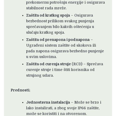
prekomernu potrošnju energije i osigurava
stabilnost rada mreže.
Zaštita od kratkog spoja
– Osigurava
bezbednost prilikom svakog punjenja
sprečavanjem bilo kakvih oštećenja u
slučaju kratkog spoja.
Zaštita od prenapona i podnapona
–
Ugrađeni sistem zaštite od skokova ili
pada napona osigurava bezbedno punjenje
u svim uslovima.
Zaštita od curenja struje
(RCD) – Sprečava
curenje struje i time štiti korisnika od
strujnog udara.
Prednosti:
Jednostavna instalacija
– Može se brzo i
lako instalirati, a zbog svoje IP66 zaštite,
može se koristiti i na otvorenom.