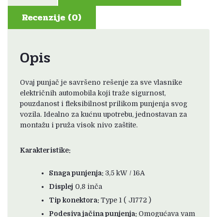
Recenzije (0)
Opis
Ovaj punjač je savršeno rešenje za sve vlasnike
električnih automobila koji traže sigurnost,
pouzdanost i fleksibilnost prilikom punjenja svog
vozila. Idealno za kućnu upotrebu, jednostavan za
montažu i pruža visok nivo zaštite.
Karakteristike:
Snaga punjenja:
3,5 kW / 16A
Displej
0,8 inča
Tip konektora:
Type 1 ( J1772 )
Podesiva jačina punjenja:
Omogućava vam