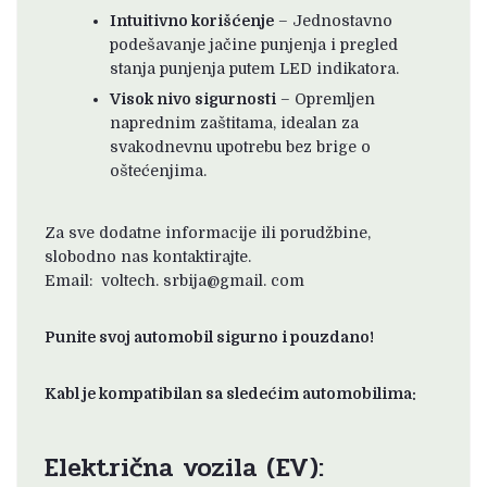
Intuitivno korišćenje
– Jednostavno
podešavanje jačine punjenja i pregled
stanja punjenja putem LED indikatora.
Visok nivo sigurnosti
– Opremljen
naprednim zaštitama, idealan za
svakodnevnu upotrebu bez brige o
oštećenjima.
Za sve dodatne informacije ili porudžbine,
slobodno nas kontaktirajte.
Email: voltech. srbija@gmail. com
Punite svoj automobil sigurno i pouzdano!
Kabl je kompatibilan sa sledećim automobilima:
Električna vozila (EV):