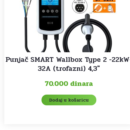
Punjač SMART Wallbox Type 2 -22kW
32A (trofazni) 4,3″
70.000
dinara
Dodaj u košaricu