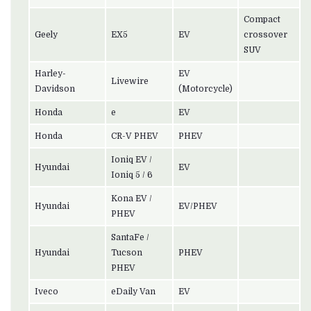
Compact
Geely
EX5
EV
crossover
SUV
Harley-
EV
Livewire
Davidson
(Motorcycle)
Honda
e
EV
Honda
CR-V PHEV
PHEV
Ioniq EV /
Hyundai
EV
Ioniq 5 / 6
Kona EV /
Hyundai
EV/PHEV
PHEV
SantaFe /
Hyundai
Tucson
PHEV
PHEV
Iveco
eDaily Van
EV