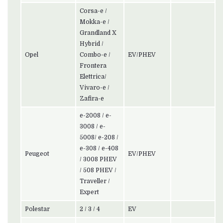
Corsa-e /
Mokka-e /
Grandland X
Hybrid /
Opel
Combo-e /
EV/PHEV
Frontera
Elettrica/
Vivaro-e /
Zafira-e
e-2008 / e-
3008 / e-
5008/ e-208 /
e-308 / e-408
Peugeot
EV/PHEV
/ 3008 PHEV
/ 508 PHEV /
Traveller /
Expert
Polestar
2 / 3 / 4
EV