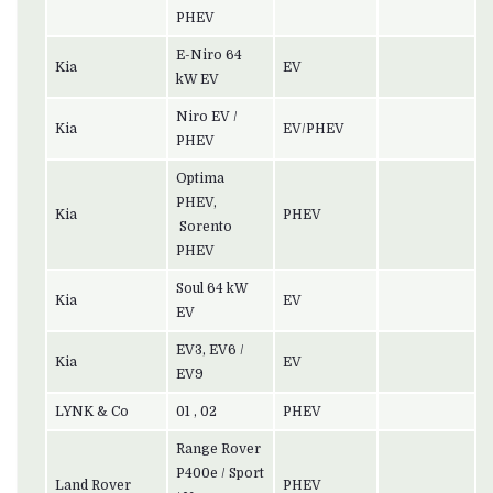
PHEV
E-Niro 64
Kia
EV
kW EV
Niro EV /
Kia
EV/PHEV
PHEV
Optima
PHEV,
Kia
PHEV
Sorento
PHEV
Soul 64 kW
Kia
EV
EV
EV3, EV6 /
Kia
EV
EV9
LYNK & Co
01 , 02
PHEV
Range Rover
P400e / Sport
Land Rover
PHEV