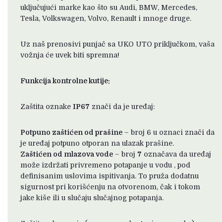
uključujući marke kao što su Audi, BMW, Mercedes,
Tesla, Volkswagen, Volvo, Renault i mnoge druge.
Uz naš prenosivi punjač sa UKO UTO priključkom, vaša
vožnja će uvek biti spremna!
Funkcija kontrolne kutije:
Zaštita oznake
IP67
znači da je uređaj:
Potpuno zaštićen od prašine
– broj 6 u oznaci znači da
je uređaj potpuno otporan na ulazak prašine.
Zaštićen od mlazova vode
– broj
7
označava da uređaj
može izdržati privremeno potapanje u vodu , pod
definisanim uslovima ispitivanja. To pruža dodatnu
sigurnost pri korišćenju na otvorenom, čak i tokom
jake kiše ili u slučaju slučajnog potapanja.