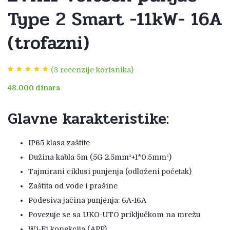
Type 2 Smart -11kW- 16A
(trofazni)
(
3
recenzije korisnika)
Korisničke
3
48.000
dinara
ocjene:
5.00
od ukupno 5
(
korisnika)
Glavne karakteristike:
IP65 klasa zaštite
Dužina kabla 5m (5G 2.5mm²+1*0.5mm²)
Tajmirani ciklusi punjenja (odloženi početak)
Zaštita od vode i prašine
Podesiva jačina punjenja: 6A-16A
Povezuje se sa UKO-UTO priključkom na mrežu
Wi-Fi konekcija (APP)