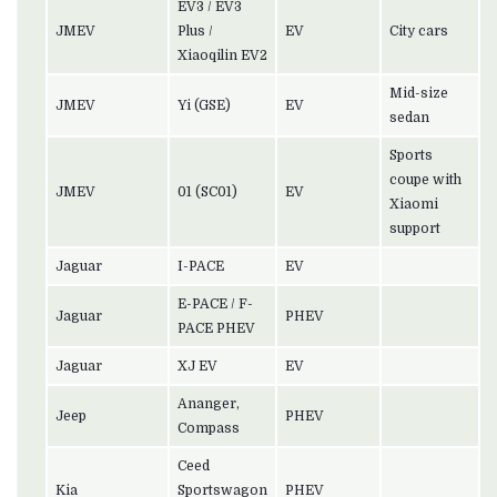
EV3 / EV3
JMEV
Plus /
EV
City cars
Xiaoqilin EV2
Mid-size
JMEV
Yi (GSE)
EV
sedan
Sports
coupe with
JMEV
01 (SC01)
EV
Xiaomi
support
Jaguar
I-PACE
EV
E-PACE / F-
Jaguar
PHEV
PACE PHEV
Jaguar
XJ EV
EV
Ananger,
Jeep
PHEV
Compass
Ceed
Kia
Sportswagon
PHEV