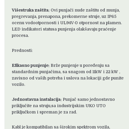
Višestruka zaštita:
Ovi punjači nude zaštitu od munja,
pregrevanja, prenapona, prekomerne struje, uz IP65
ocenu vodootpornosti i UL94V-0 otpornost na plamen.
LED indikatori statusa punjenja olakšavaju praćenje
procesa.
Prednosti:
Efikasno punjenje:
Brže punjenje u poređenju sa
standardnim punjačima, sa snagom od 11kW i 22 kW ,
zavisno od vaših potreba i uslova na lokaciji gde punite
vozilo.
Jednostavna instalacija:
Punjač samo jednostavno
priključite na struju,sa industrijskim UKO UTO
priključkom i spreman je za rad.
Kabl je kompatibilan sa širokim spektrom vozila,