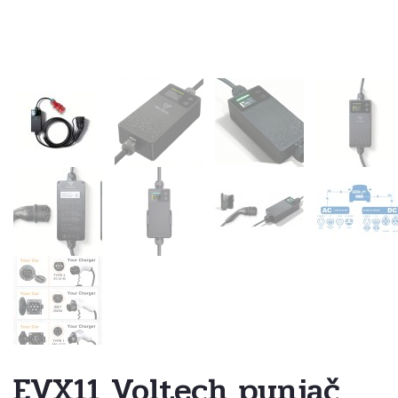
EVX11 Voltech punjač