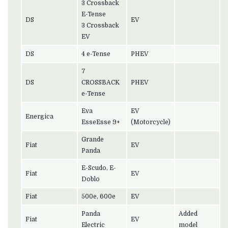
3 Crossback
E-Tense
DS
EV
3 Crossback
EV
DS
4 e-Tense
PHEV
7
DS
CROSSBACK
PHEV
e-Tense
Eva
EV
Energica
EsseEsse 9+
(Motorcycle)
Grande
Fiat
EV
Panda
E-Scudo, E-
Fiat
EV
Doblo
Fiat
500e, 600e
EV
Panda
Added
Fiat
EV
Electric
model