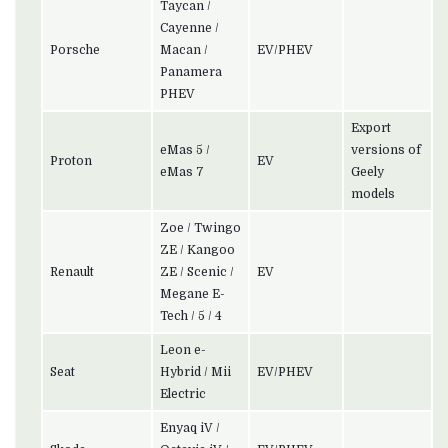
Taycan /
Cayenne /
Porsche
Macan /
EV/PHEV
Panamera
PHEV
Export
eMas 5 /
versions of
Proton
EV
eMas 7
Geely
models
Zoe / Twingo
ZE / Kangoo
Renault
ZE / Scenic /
EV
Megane E-
Tech / 5 / 4
Leon e-
Seat
Hybrid / Mii
EV/PHEV
Electric
Enyaq iV /