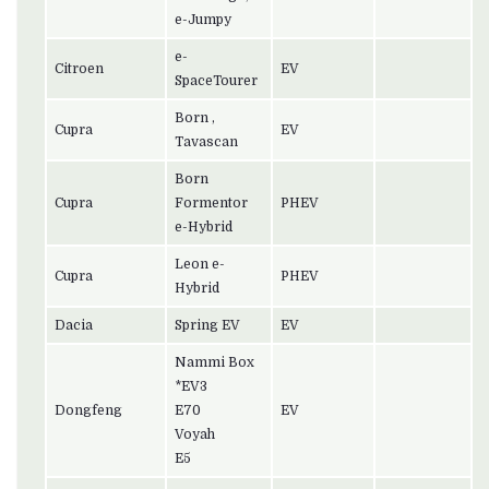
e-Jumpy
e-
Citroen
EV
SpaceTourer
Born ,
Cupra
EV
Tavascan
Born
Cupra
Formentor
PHEV
e-Hybrid
Leon e-
Cupra
PHEV
Hybrid
Dacia
Spring EV
EV
Nammi Box
*EV3
Dongfeng
E70
EV
Voyah
E5