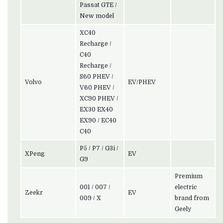
Passat GTE /
New model
XC40
Recharge /
C40
Recharge /
S60 PHEV /
Volvo
EV/PHEV
V60 PHEV /
XC90 PHEV /
EX30 EX40
EX90 / EC40
C40
P5 / P7 / G3i /
XPeng
EV
G9
Premium
001 / 007 /
electric
Zeekr
EV
009 / X
brand from
Geely