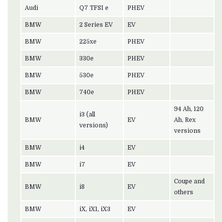
Audi
Q7 TFSI e
PHEV
BMW
2 Series EV
EV
BMW
225xe
PHEV
BMW
330e
PHEV
BMW
530e
PHEV
BMW
740e
PHEV
94 Ah, 120
i3 (all
BMW
EV
Ah, Rex
versions)
versions
BMW
i4
EV
BMW
i7
EV
Coupe and
BMW
i8
EV
others
BMW
iX, iX1, iX3
EV