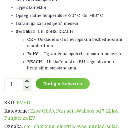
Type2 konektor
Opseg radne temperature -30° C do +60° C
Garancija za uređaje 24 meseci
Sertifikati:
CE, RoHS, REACH
CE
– Usklađenost sa evropskim bezbednosnim
standardima.
RoHS
– Ograničena upotreba opasnih materija.
REACH
– Usklađenost sa EU regulativom o
hemijskim supstancama.
EVX11
Dodaj u košaricu
Voltech
punjač
Type
SKU:
EVX11
2
Kategorije:
11kw (16A)
,
Punjači i Wallbox od 7-22kw
,
Smart
Punjači za EV
-11kW-
16A
Oznaka:
car
,
charging
,
electric
,
evse
,
punjač
,
solar
,