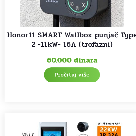
Honor11 SMART Wallbox punjač Typ
2 -11kW- 16A (trofazni)
60.000
dinara
Pročitaj više