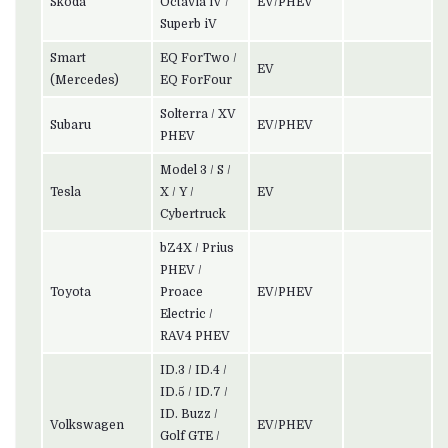
Skoda
Octavia iV /
EV/PHEV
Superb iV
Smart
EQ ForTwo /
EV
(Mercedes)
EQ ForFour
Solterra / XV
Subaru
EV/PHEV
PHEV
Model 3 / S /
Tesla
X / Y /
EV
Cybertruck
bZ4X / Prius
PHEV /
Toyota
Proace
EV/PHEV
Electric /
RAV4 PHEV
ID.3 / ID.4 /
ID.5 / ID.7 /
ID. Buzz /
Volkswagen
EV/PHEV
Golf GTE /