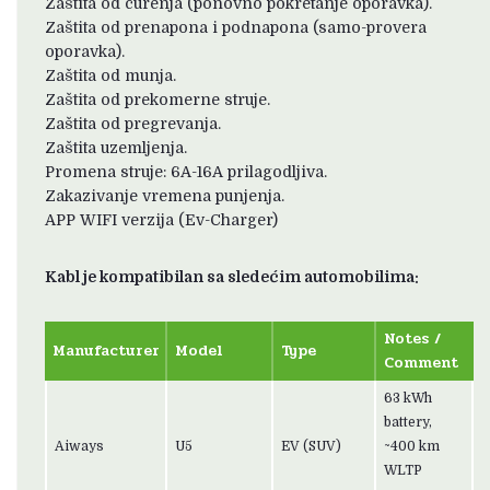
Zaštita od curenja (ponovno pokretanje oporavka).
Zaštita od prenapona i podnapona (samo-provera
oporavka).
Zaštita od munja.
Zaštita od prekomerne struje.
Zaštita od pregrevanja.
Zaštita uzemljenja.
Promena struje: 6A-16A prilagodljiva.
Zakazivanje vremena punjenja.
APP WIFI verzija (Ev-Charger)
Kabl je kompatibilan sa sledećim automobilima:
Notes /
Manufacturer
Model
Type
Comment
63 kWh
battery,
Aiways
U5
EV (SUV)
~400 km
WLTP