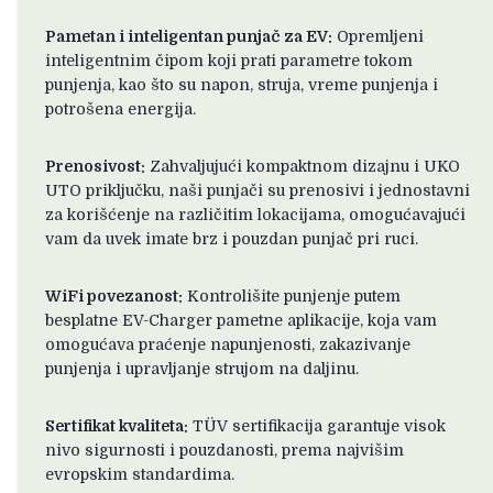
Pametan i inteligentan punjač za EV:
Opremljeni
inteligentnim čipom koji prati parametre tokom
punjenja, kao što su napon, struja, vreme punjenja i
potrošena energija.
Prenosivost:
Zahvaljujući kompaktnom dizajnu i UKO
UTO priključku, naši punjači su prenosivi i jednostavni
za korišćenje na različitim lokacijama, omogućavajući
vam da uvek imate brz i pouzdan punjač pri ruci.
WiFi povezanost:
Kontrolišite punjenje putem
besplatne EV-Charger pametne aplikacije, koja vam
omogućava praćenje napunjenosti, zakazivanje
punjenja i upravljanje strujom na daljinu.
Sertifikat kvaliteta:
TÜV sertifikacija garantuje visok
nivo sigurnosti i pouzdanosti, prema najvišim
evropskim standardima.