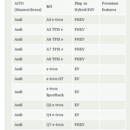
AITO
Plug-in
Premium
M9
(Huawei/Seres)
Hybrid SUV
features
Audi
A3 e-tron
PHEV
Audi
A3 TFSI e
PHEV
Audi
A6 TFSI e
PHEV
Audi
A7 TFSI e
PHEV
Audi
A8 TFSI e
PHEV
Audi
e-tron
EV
Audi
e-tron GT
EV
e-tron
Audi
EV
Sportback
Audi
Q2 e-tron
EV
Audi
Q4 e-tron
EV
Audi
Q7 e-tron
PHEV