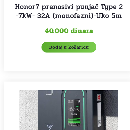
Honor7 prenosivi punjač Type 2
-7kW- 32A (monofazni)-Uko 5m
40.000
dinara
Dodaj u košaricu