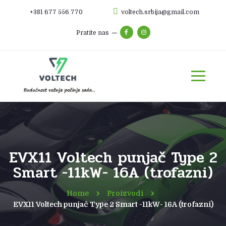
+381 677 556 770
voltech.srbija@gmail.com
Pratite nas
EVX11 Voltech punjač Type 2
Smart -11kW- 16A (trofazni)
Home
Proizvodi
EVX11 Voltech punjač Type 2 Smart -11kW- 16A (trofazni)