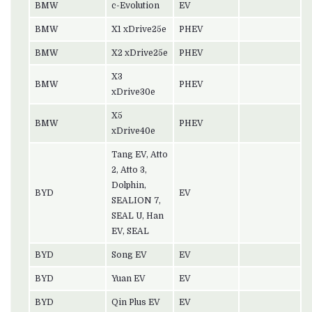
BMW
c-Evolution
EV
BMW
X1 xDrive25e
PHEV
BMW
X2 xDrive25e
PHEV
X3
BMW
PHEV
xDrive30e
X5
BMW
PHEV
xDrive40e
Tang EV, Atto
2, Atto 3,
Dolphin,
BYD
EV
SEALION 7,
SEAL U, Han
EV, SEAL
BYD
Song EV
EV
BYD
Yuan EV
EV
BYD
Qin Plus EV
EV