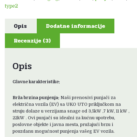
(trofazni)
type2
količina
Opis
Dodatne informacije
Recenzije (3)
Opis
Glavne karakteristike:
Brža brzina punjenja:
Naši prenosivi punjači za
električna vozila (EV) sa UKO UTO priključkom na
struju dolaze u verzijama snage od 3,5kW ,7 kW, 11 kW ,
22kW . Ovi punjači su idealni za kućnu upotrebu,
poslovne objekte i javna mesta, pružajući brzu i
pouzdanu mogućnost punjenja vašeg EV vozila.