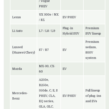
/ Vogue
PHEV
UX 300e / NX
Lexus
EV/PHEV
/ RZ
Plug-in
Premium
Li Auto
L7 / L8 / L9
Hybrid SUV
SUV lineup
Premium
Luxeed
sedans,
S7 / R7
EV
(Huawei/Chery)
800V
system
MX-30, CX-
Mazda
EV
60
A250e,
B250e,
350de, C, E, S
Full lineup
Mercedes-
PHEV, CLA,
EV/PHEV
of plug-ins
Benz
EQ series,
and EVs
GLA, GLC,