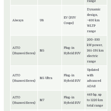
range
Dynamic
design,
EV (SUV
Aiways
U6
~400 km
Coupe)
WLTP
range
200–330
kW power,
AITO
Plug-in
M5
165-195 km
(Huawei/Seres)
Hybrid SUV
electric
range
Updated
AITO
Plug-in
with
M5 Ultra
(Huawei/Seres)
Hybrid SUV
advanced
ADAS
449 hp, up
AITO
Plug-in
M7
to 1220 km
(Huawei/Seres)
Hybrid SUV
total range