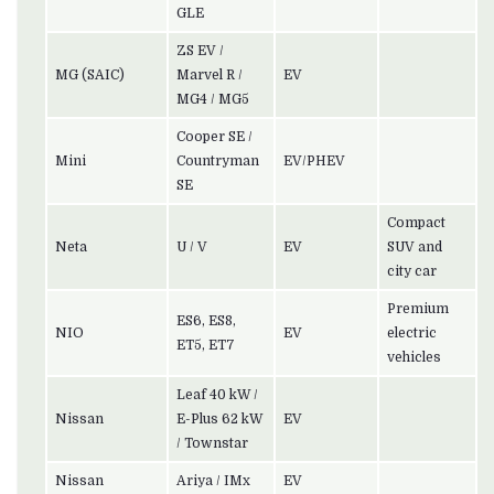
GLE
ZS EV /
MG (SAIC)
Marvel R /
EV
MG4 / MG5
Cooper SE /
Mini
Countryman
EV/PHEV
SE
Compact
Neta
U / V
EV
SUV and
city car
Premium
ES6, ES8,
NIO
EV
electric
ET5, ET7
vehicles
Leaf 40 kW /
Nissan
E-Plus 62 kW
EV
/ Townstar
Nissan
Ariya / IMx
EV