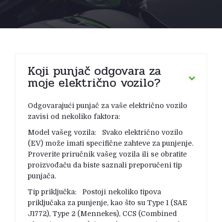
Koji punjač odgovara za
moje električno vozilo?
Odgovarajući punjač za vaše električno vozilo
zavisi od nekoliko faktora:
Model vašeg vozila: Svako električno vozilo
(EV) može imati specifične zahteve za punjenje.
Proverite priručnik vašeg vozila ili se obratite
proizvođaču da biste saznali preporučeni tip
punjača.
Tip priključka: Postoji nekoliko tipova
priključaka za punjenje, kao što su Type 1 (SAE
J1772), Type 2 (Mennekes), CCS (Combined