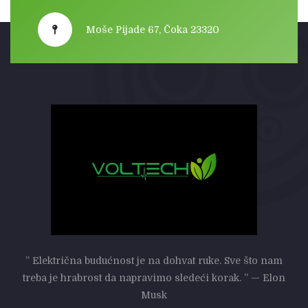
Moše Pijade 67, Čoka 23320
” Električna budućnost je na dohvat ruke. Sve što nam
treba je hrabrost da napravimo sledeći korak. ” — Elon
Musk