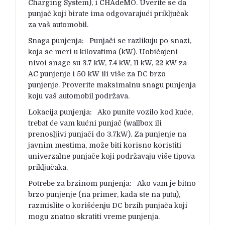
Charging System), i CHAdeMO. Uverite se da
punjač koji birate ima odgovarajući priključak
za vaš automobil.
Snaga punjenja: Punjači se razlikuju po snazi,
koja se meri u kilovatima (kW). Uobičajeni
nivoi snage su 3.7 kW, 7.4 kW, 11 kW, 22 kW za
AC punjenje i 50 kW ili više za DC brzo
punjenje. Proverite maksimalnu snagu punjenja
koju vaš automobil podržava.
Lokacija punjenja: Ako punite vozilo kod kuće,
trebat će vam kućni punjač (wallbox ili
prenosljivi punjači do 3.7kW). Za punjenje na
javnim mestima, može biti korisno koristiti
univerzalne punjače koji podržavaju više tipova
priključaka.
Potrebe za brzinom punjenja: Ako vam je bitno
brzo punjenje (na primer, kada ste na putu),
razmislite o korišćenju DC brzih punjača koji
mogu znatno skratiti vreme punjenja.