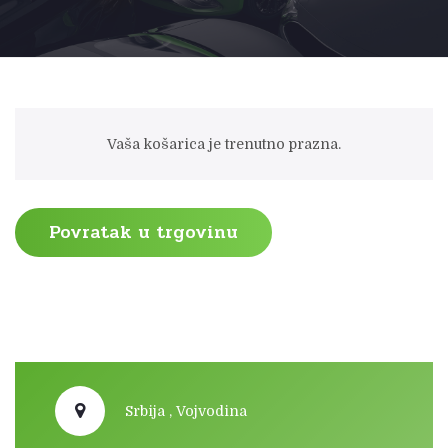
Vaša košarica je trenutno prazna.
Povratak u trgovinu
Srbija , Vojvodina