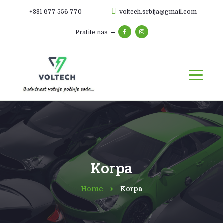
+381 677 556 770
voltech.srbija@gmail.com
Pratite nas
Korpa
Home
Korpa