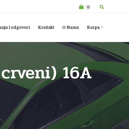
0
anja i odgovori
Kontakt
O Nama
Korpa
crveni) 16A