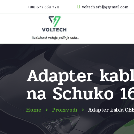
+381 677 556 770
voltech.srbija@gmail.com
Adapter kabl
na Schuko 1
Home
Proizvodi
Adapter kabla CE