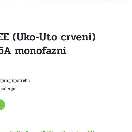
EE (Uko-Uto crveni)
6A monofazni
mping upotrebu
rišćenju