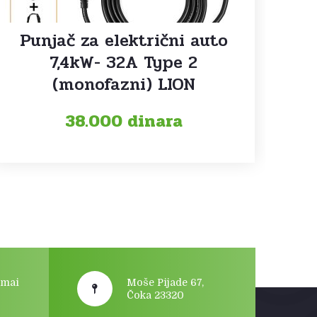
Punjač za električni auto
7,4kW- 32A Type 2
(monofazni) LION
38.000
dinara
gmai
Moše Pijade 67,
Čoka 23320