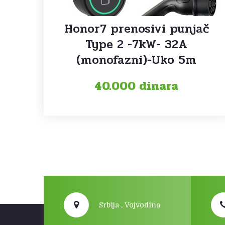
Honor7 prenosivi punjač
Type 2 -7kW- 32A
(monofazni)-Uko 5m
40.000
dinara
Srbija , Vojvodina