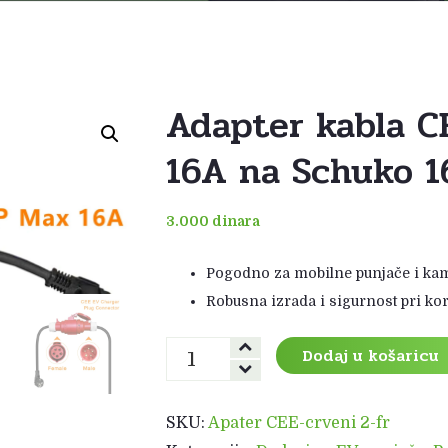
Adapter kabla C
16A na Schuko 1
3.000
dinara
Pogodno za mobilne punjače i ka
Robusna izrada i sigurnost pri ko
Adapter
Dodaj u košaricu
kabla
CEE
(Uko-
SKU:
Apater CEE-crveni 2-fr
Uto