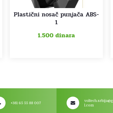
Plastični nosač punjača ABS-
1
1.500
dinara
voltech.srbija@
+381 65 55 88 007
l.com