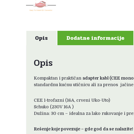
Opis
Dodatne informacije
Opis
Kompaktan i praktičan
adapter kabl (CEE mono
standardnu kućnu utičnicu ali za prenos jačine 
CEE 1-trofazni (16A, crveni Uko-Uto)
Schuko (230V 16A )
Dužina: 30 cm – idealna za lako rukovanje i pr
Rešenje koje povezuje – gde god da se nalazite!