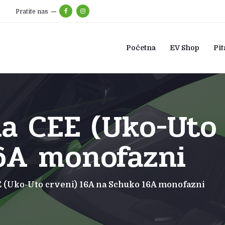
Pratite nas
Početna
EV Shop
Pit
a CEE (Uko-Uto 
6A monofazni
E (Uko-Uto crveni) 16A na Schuko 16A monofazni