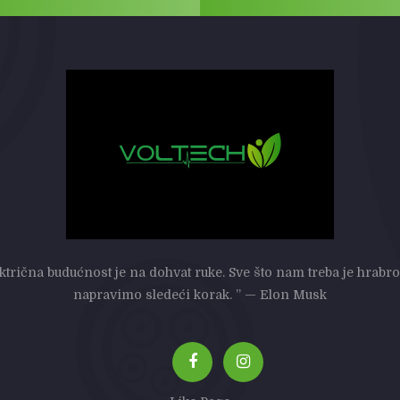
ektrična budućnost je na dohvat ruke. Sve što nam treba je hrabro
napravimo sledeći korak. ” — Elon Musk