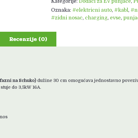
Kategorije:
Dodaci za EV punjače
,
P
crveni)
16A
Oznaka:
#elektricni auto
,
#kabl
,
#n
na
#zidni nosac
,
charging
,
evse
,
punja
Schuko
16A
monofazni
Recenzije (0)
količina
fazni na Schuko)
dužine 30 cm omogućava jednostavno poveziva
stuje do 3,5kW 16A.
enos