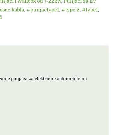
unjači i Wallbox od 7-22kw
,
Punjači za EV
osac kabla
,
#punjactype1
,
#type 2
,
#type1
,
č
nje punjača za električne automobile na