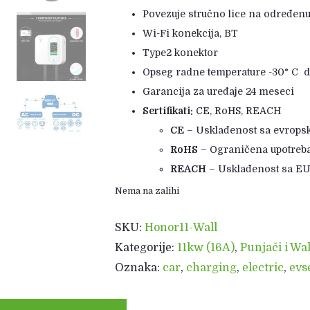
Povezuje stručno lice na određenu
Wi-Fi konekcija, BT
Type2 konektor
Opseg radne temperature -30° C 
Garancija za uređaje 24 meseci
Sertifikati:
CE, RoHS, REACH
CE
– Usklađenost sa evrops
RoHS
– Ograničena upotreba
REACH
– Usklađenost sa EU
Nema na zalihi
SKU:
Honor11-Wall
Kategorije:
11kw (16A)
,
Punjači i Wa
Oznaka:
car
,
charging
,
electric
,
evs