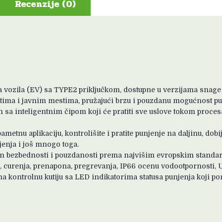
Recenzije (0)
a vozila (EV) sa TYPE2 priključkom, dostupne u verzijama snage o
tima i javnim mestima, pružajući brzu i pouzdanu mogućnost pu
 sa inteligentnim čipom koji će pratiti sve uslove tokom procesa
metnu aplikaciju, kontrolišite i pratite punjenje na daljinu, dob
jenja i još mnogo toga.
en bezbednosti i pouzdanosti prema najvišim evropskim standa
 curenja, prenapona, pregrevanja, IP66 ocenu vodootpornosti, 
 kontrolnu kutiju sa LED indikatorima statusa punjenja koji pom