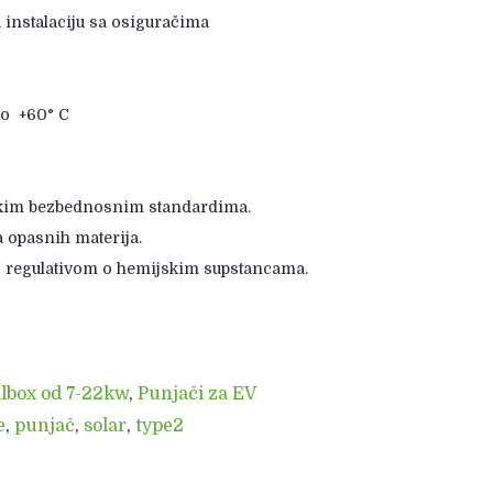
 instalaciju sa osiguračima
do +60° C
kim bezbednosnim standardima.
 opasnih materija.
 regulativom o hemijskim supstancama.
llbox od 7-22kw
,
Punjači za EV
e
,
punjač
,
solar
,
type2