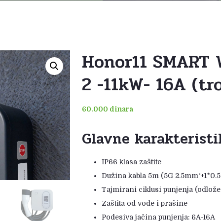
Honor11 SMART 
2 -11kW- 16A (tro
60.000
dinara
Glavne karakteristi
IP66 klasa zaštite
Dužina kabla 5m (5G 2.5mm²+1*0.
Tajmirani ciklusi punjenja (odlože
Zaštita od vode i prašine
Podesiva jačina punjenja: 6A-16A