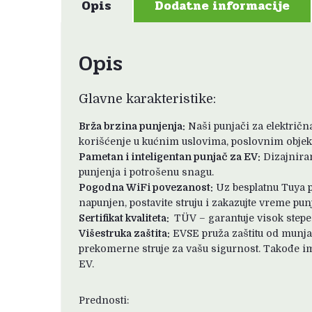
Opis
Dodatne informacije
Opis
Glavne karakteristike:
Brža brzina punjenja:
Naši punjači za električn
korišćenje u kućnim uslovima, poslovnim objek
Pametan i inteligentan punjač za EV:
Dizajniran
punjenja i potrošenu snagu.
Pogodna WiFi povezanost:
Uz besplatnu Tuya pa
napunjen, postavite struju i zakazujte vreme pun
Sertifikat kvaliteta:
TÜV – garantuje visok step
Višestruka zaštita:
EVSE pruža zaštitu od munja,
prekomerne struje za vašu sigurnost. Takođe ima
EV.
Prednosti: