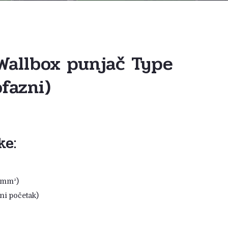
Wallbox punjač Type
fazni)
ke:
5mm²)
ni početak)