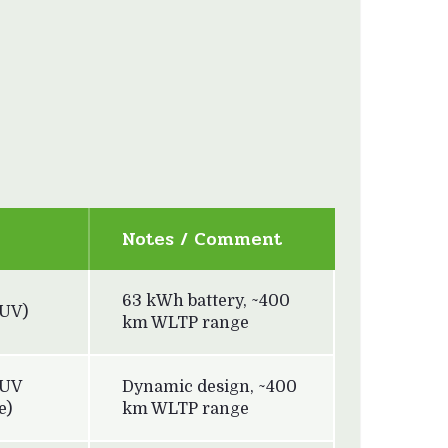
e
Notes / Comment
63 kWh battery, ~400
SUV)
km WLTP range
SUV
Dynamic design, ~400
e)
km WLTP range