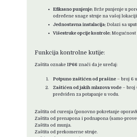
Efikasno punjenje:
Brže punjenje u por
određene snage struje na vašoj lokaciji
Jednostavna instalacija:
Dolazi sa uput
Višestruke opcije kontrole:
Mogućnost k
Funkcija kontrolne kutije:
Zaštita oznake
IP66
znači da je uređaj:
Potpuno zaštićen od prašine
– broj 6 
Zaštićen od jakih mlazova vode
– broj 
predviđen za potapanje u vodu.
Zaštita od curenja (ponovno pokretanje oporavk
Zaštita od prenapona i podnapona (samo-prove
Zaštita od munja.
Zaštita od prekomerne struje.