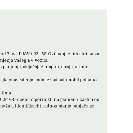
d 7kw , 11 kW i 22 kW. Ovi punjači idealni su za
njenja vašeg EV vozila.
 punjenja, uključujući napon, struju, vreme
ijajte obaveštenja kada je vaš automobil potpuno
rdima
UL94V-0 ocenu otpornosti na plamen i zaštitu od
ažu u identifikaciji radnog stanja punjača za