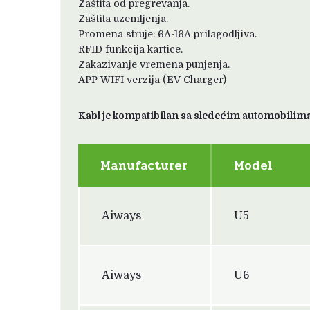
Zaštita od pregrevanja.
Zaštita uzemljenja.
Promena struje: 6A-16A prilagodljiva.
RFID funkcija kartice.
Zakazivanje vremena punjenja.
APP WIFI verzija (EV-Charger)
Kabl je kompatibilan sa sledećim automobilima
Manufacturer
Model
Aiways
U5
Aiways
U6