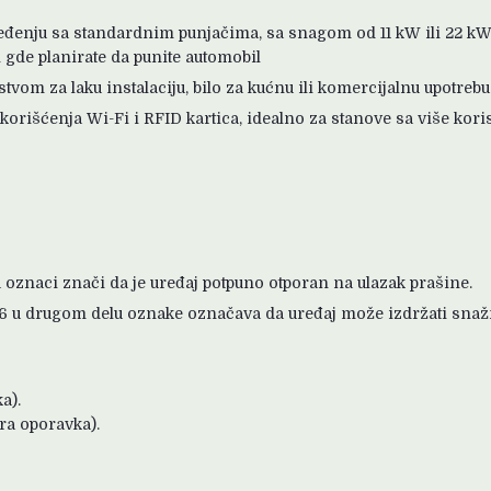
eđenju sa standardnim punjačima, sa snagom od 11 kW ili 22 kW,
 gde planirate da punite automobil
stvom za laku instalaciju, bilo za kućnu ili komercijalnu upotrebu
orišćenja Wi-Fi i RFID kartica, idealno za stanove sa više koris
u oznaci znači da je uređaj potpuno otporan na ulazak prašine.
6 u drugom delu oznake označava da uređaj može izdržati snažn
a).
ra oporavka).