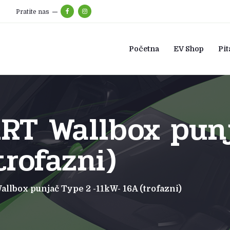
Pratite nas
Početna
EV Shop
Pit
RT Wallbox punj
trofazni)
lbox punjač Type 2 -11kW- 16A (trofazni)