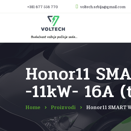
+381 677 556 770
voltech.srbija@gmail.com
Honor11 SMA
-11kW- 16A (
Home
Proizvodi
Honor11 SMART Wal