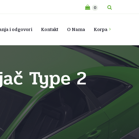
0
anja i odgovori
Kontakt
O Nama
Korpa
ač Type 2