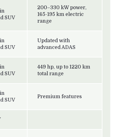
200–330 kW power,
in
165-195 km electric
id SUV
range
in
Updated with
id SUV
advanced ADAS
in
449 hp, up to 1220 km
id SUV
total range
in
Premium features
id SUV
V