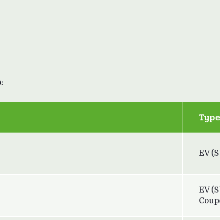
:
Typ
EV (
EV (
Coup