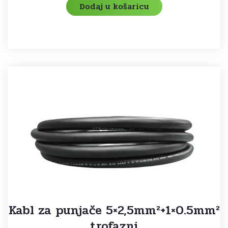
Dodaj u košaricu
Kabl za punjače 5×2,5mm²+1×0.5mm²
trofazni