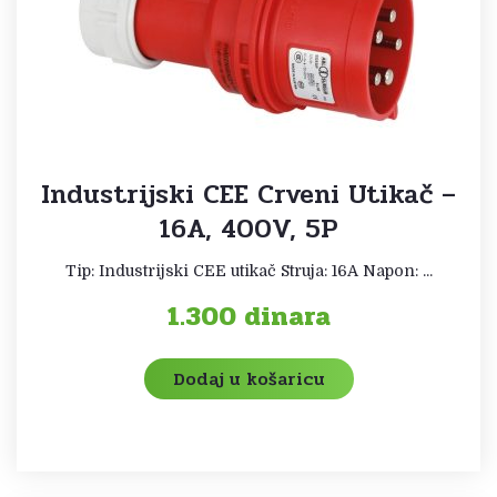
Industrijski CEE Crveni Utikač –
16A, 400V, 5P
Tip: Industrijski CEE utikač Struja: 16A Napon: ...
1.300
dinara
Dodaj u košaricu