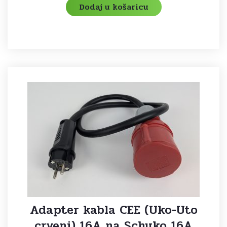
Dodaj u košaricu
Adapter kabla CEE (Uko-Uto
crveni) 16A na Schuko 16A