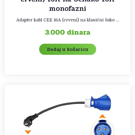
monofazni
Adapter kabl CEE 16A (crveni) na klasični šuko ...
3.000
dinara
Dodaj u košaricu