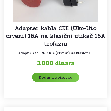
Adapter kabla CEE (Uko-Uto
crveni) 16A na klasični utikač 16A
trofazni
Adapter kabl CEE 16A (crveni) na klasični ...
3.000
dinara
Dodaj u košaricu