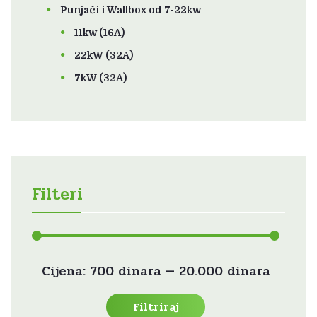
Punjači i Wallbox od 7-22kw
11kw (16A)
22kW (32A)
7kW (32A)
Filteri
Min
Maks
Cijena:
700 dinara
—
20.000 dinara
cijena
cijena
Filtriraj