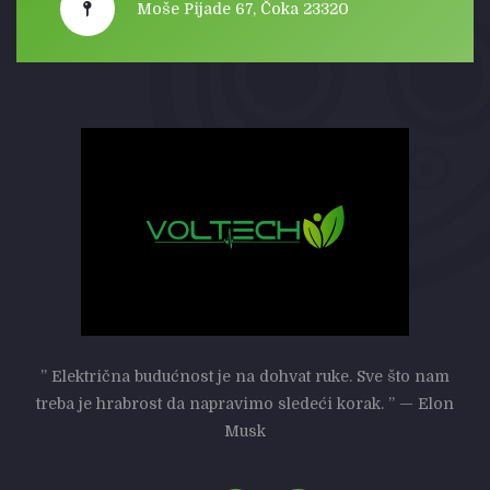
Moše Pijade 67, Čoka 23320
” Električna budućnost je na dohvat ruke. Sve što nam
treba je hrabrost da napravimo sledeći korak. ” — Elon
Musk