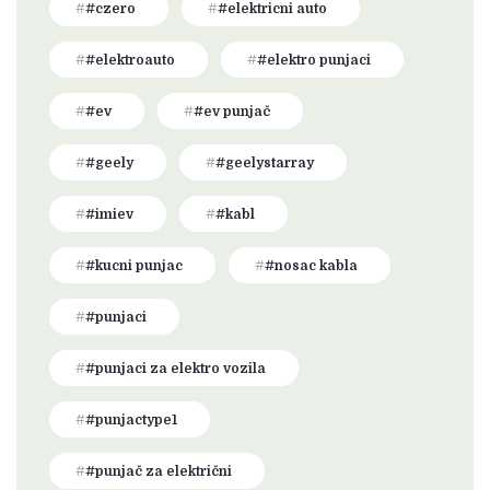
#czero
#elektricni auto
#elektroauto
#elektro punjaci
#ev
#ev punjač
#geely
#geelystarray
#imiev
#kabl
#kucni punjac
#nosac kabla
#punjaci
#punjaci za elektro vozila
#punjactype1
#punjač za električni