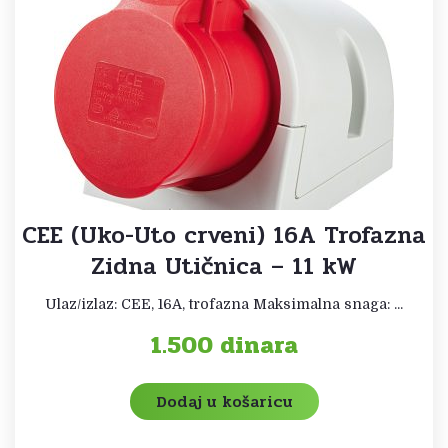
CEE (Uko-Uto crveni) 16A Trofazna
Zidna Utičnica – 11 kW
Ulaz/izlaz: CEE, 16A, trofazna Maksimalna snaga: ...
1.500
dinara
Dodaj u košaricu