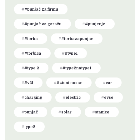
#punjač za firmu
#punjač za garažu
#punjenje
#torba
#torbazapunjac
#torbica
#type1
#type 2
#type2natype1
#v2l
#zidni nosac
car
charging
electric
evse
punjač
solar
stanice
type2