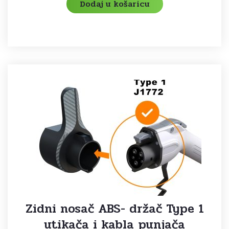
Dodaj u košaricu
Zidni nosač ABS- držač Type 1
utikača i kabla punjača