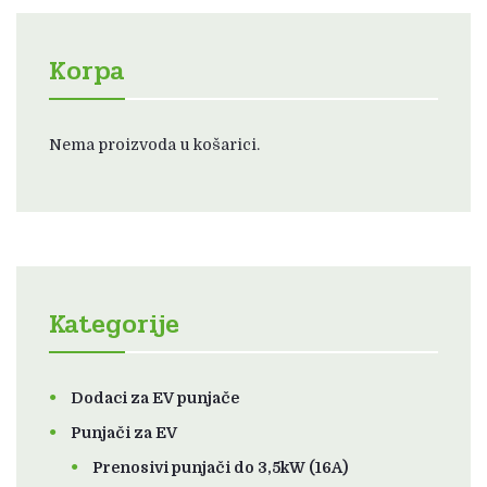
Korpa
Nema proizvoda u košarici.
Kategorije
Dodaci za EV punjače
Punjači za EV
Prenosivi punjači do 3,5kW (16A)