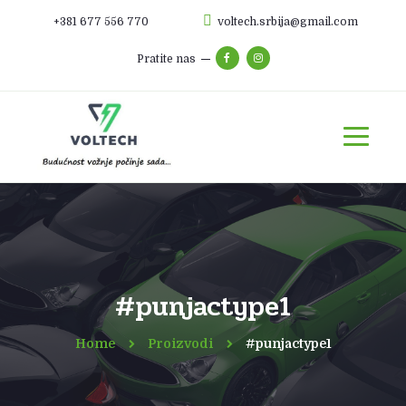
+381 677 556 770
voltech.srbija@gmail.com
Pratite nas
#punjactype1
Home
Proizvodi
#punjactype1