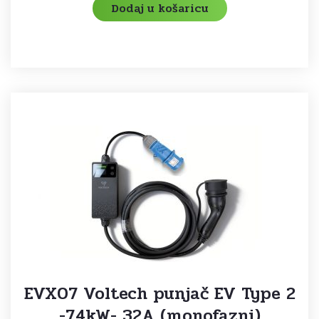
Dodaj u košaricu
EVX07 Voltech punjač EV Type 2
-7,4kW- 32A (monofazni)