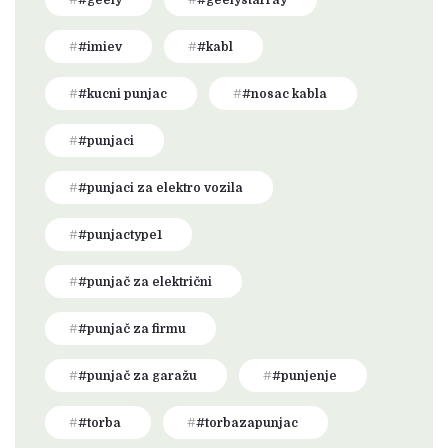
#geely
#geelystarray
#imiev
#kabl
#kucni punjac
#nosac kabla
#punjaci
#punjaci za elektro vozila
#punjactype1
#punjač za električni
#punjač za firmu
#punjač za garažu
#punjenje
#torba
#torbazapunjac