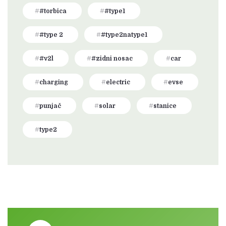
#torbica
#type1
#type 2
#type2natype1
#v2l
#zidni nosac
car
charging
electric
evse
punjač
solar
stanice
type2