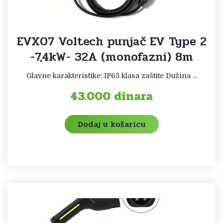
EVX07 Voltech punjač EV Type 2
-7,4kW- 32A (monofazni) 8m
Glavne karakteristike: IP65 klasa zaštite Dužina ...
43.000
dinara
Dodaj u košaricu