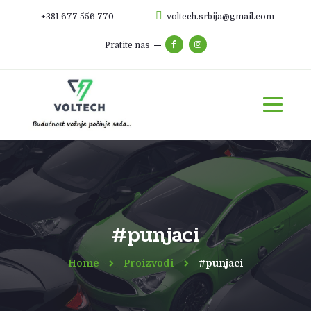
+381 677 556 770
voltech.srbija@gmail.com
Pratite nas
#punjaci
Home
Proizvodi
#punjaci