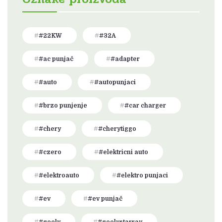
#22KW
#32A
#ac punjač
#adapter
#auto
#autopunjaci
#brzo punjenje
#car charger
#chery
#cherytiggo
#czero
#elektricni auto
#elektroauto
#elektro punjaci
#ev
#ev punjač