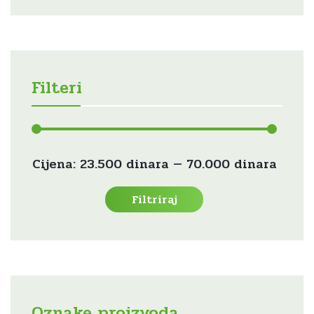
Filteri
Min
Maks
Cijena:
23.500 dinara
—
70.000 dinara
cijena
cijena
Filtriraj
Oznake proizvoda