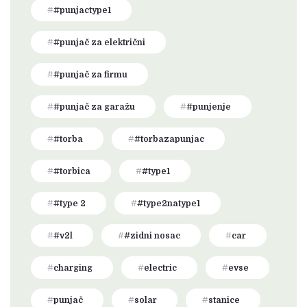
#punjactype1
#punjač za električni
#punjač za firmu
#punjač za garažu
#punjenje
#torba
#torbazapunjac
#torbica
#type1
#type 2
#type2natype1
#v2l
#zidni nosac
car
charging
electric
evse
punjač
solar
stanice