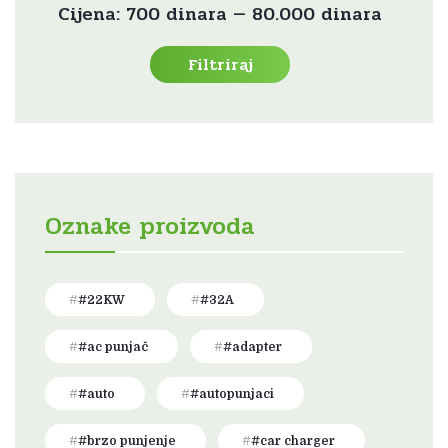
Cijena:
700 dinara
—
80.000 dinara
cijena
cijena
Filtriraj
Oznake proizvoda
#22KW
#32A
#ac punjač
#adapter
#auto
#autopunjaci
#brzo punjenje
#car charger