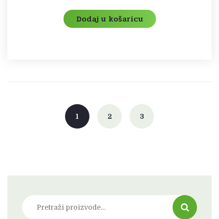
Dodaj u košaricu
1
2
3
Pretraži: