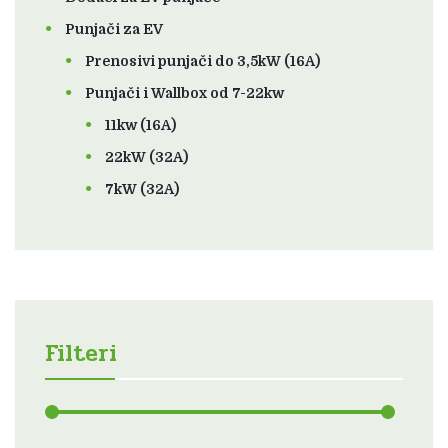
Punjači za EV
Prenosivi punjači do 3,5kW (16A)
Punjači i Wallbox od 7-22kw
11kw (16A)
22kW (32A)
7kW (32A)
Filteri
Min
Maks