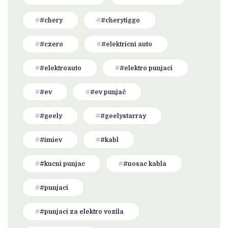
#chery
#cherytiggo
#czero
#elektricni auto
#elektroauto
#elektro punjaci
#ev
#ev punjač
#geely
#geelystarray
#imiev
#kabl
#kucni punjac
#nosac kabla
#punjaci
#punjaci za elektro vozila