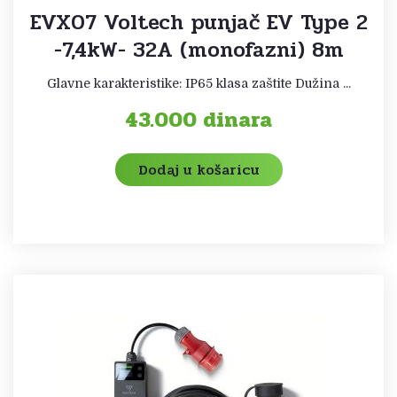
EVX07 Voltech punjač EV Type 2
-7,4kW- 32A (monofazni) 8m
Glavne karakteristike: IP65 klasa zaštite Dužina ...
43.000
dinara
Dodaj u košaricu