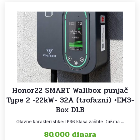
Honor22 SMART Wallbox punjač
Type 2 -22kW- 32A (trofazni) +EM3-
Box DLB
Glavne karakteristike: IP66 klasa zaštite Dužina ...
80.000
dinara