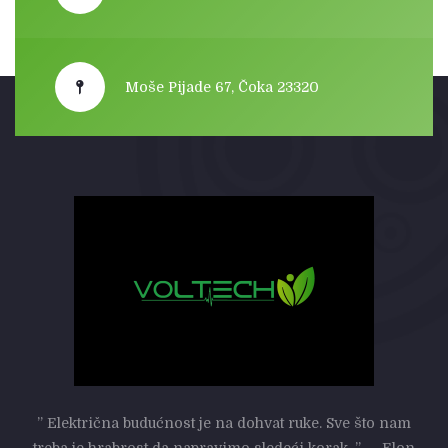
Moše Pijade 67, Čoka 23320
” Električna budućnost je na dohvat ruke. Sve što nam