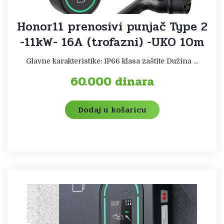
Honor11 prenosivi punjač Type 2
-11kW- 16A (trofazni) -UKO 10m
Glavne karakteristike: IP66 klasa zaštite Dužina ...
60.000
dinara
Dodaj u košaricu