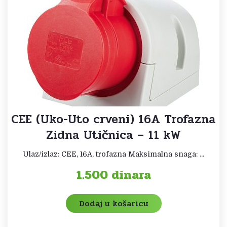
CEE (Uko-Uto crveni) 16A Trofazna
Zidna Utičnica – 11 kW
Ulaz/izlaz: CEE, 16A, trofazna Maksimalna snaga: ...
1.500
dinara
Dodaj u košaricu