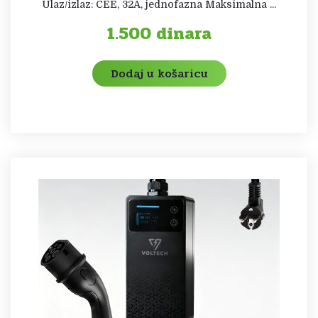
Ulaz/izlaz: CEE, 32A, jednofazna Maksimalna ...
1.500
dinara
Dodaj u košaricu