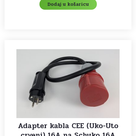
Dodaj u košaricu
Adapter kabla CEE (Uko-Uto
crveni) 16A na Schuko 16A