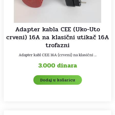
Adapter kabla CEE (Uko-Uto
crveni) 16A na klasični utikač 16A
trofazni
Adapter kabl CEE 16A (crveni) na klasični ...
3.000
dinara
Dodaj u košaricu