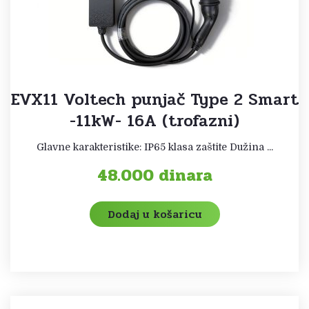
EVX11 Voltech punjač Type 2 Smart
-11kW- 16A (trofazni)
Glavne karakteristike: IP65 klasa zaštite Dužina ...
48.000
dinara
Dodaj u košaricu