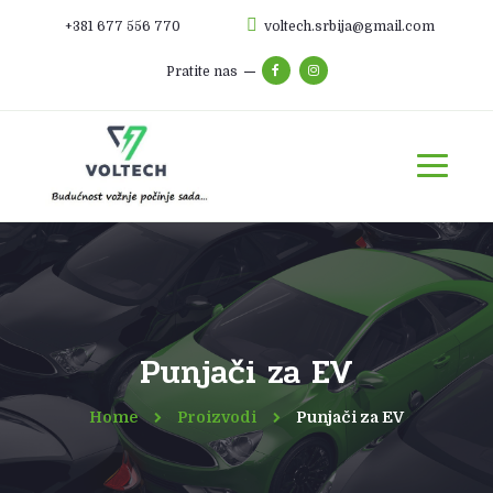
+381 677 556 770
voltech.srbija@gmail.com
Pratite nas
Punjači za EV
Home
Proizvodi
Punjači za EV