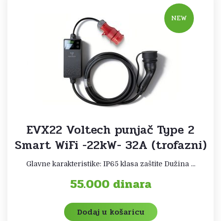
NEW
EVX22 Voltech punjač Type 2
Smart WiFi -22kW- 32A (trofazni)
Glavne karakteristike: IP65 klasa zaštite Dužina ...
55.000
dinara
Dodaj u košaricu