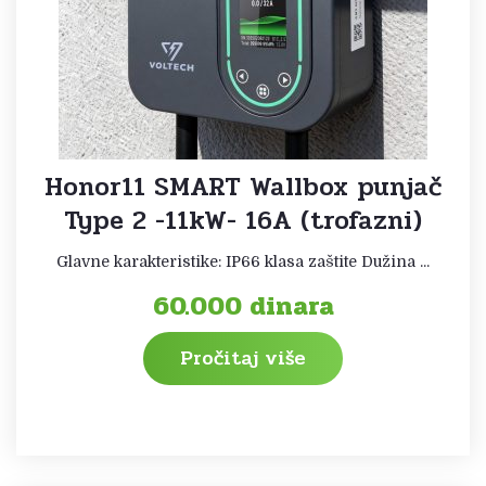
Honor11 SMART Wallbox punjač
Type 2 -11kW- 16A (trofazni)
Glavne karakteristike: IP66 klasa zaštite Dužina ...
60.000
dinara
Pročitaj više