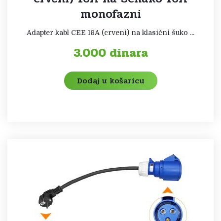
monofazni
Adapter kabl CEE 16A (crveni) na klasični šuko ...
3.000
dinara
Dodaj u košaricu