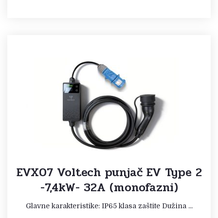
EVX07 Voltech punjač EV Type 2
-7,4kW- 32A (monofazni)
Glavne karakteristike: IP65 klasa zaštite Dužina ...