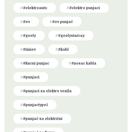
#elektroauto
#elektro punjaci
#ev
#ev punjač
#geely
#geelystarray
#imiev
#kabl
#kucni punjac
#nosac kabla
#punjaci
#punjaci za elektro vozila
#punjactype1
#punjač za električni