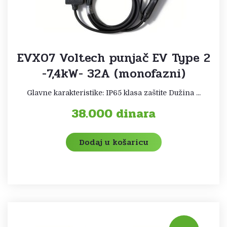
EVX07 Voltech punjač EV Type 2
-7,4kW- 32A (monofazni)
Glavne karakteristike: IP65 klasa zaštite Dužina ...
38.000
dinara
Dodaj u košaricu