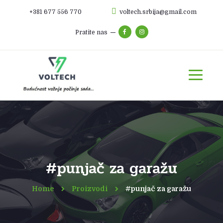
+381 677 556 770
voltech.srbija@gmail.com
Pratite nas
#punjač za garažu
Home
Proizvodi
#punjač za garažu