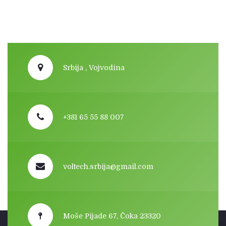
Srbija , Vojvodina
+381 65 55 88 007
voltech.srbija@gmail.com
Moše Pijade 67, Čoka 23320