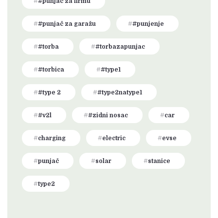
#punjač za firmu
#punjač za garažu
#punjenje
#torba
#torbazapunjac
#torbica
#type1
#type 2
#type2natype1
#v2l
#zidni nosac
car
charging
electric
evse
punjač
solar
stanice
type2