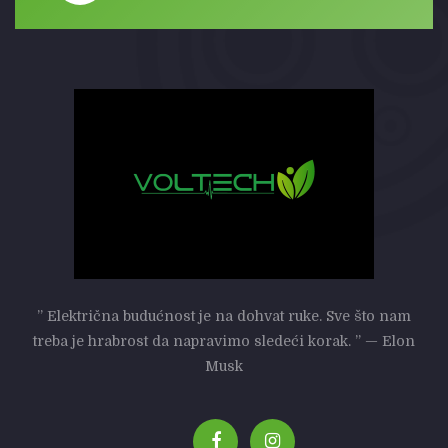
” Električna budućnost je na dohvat ruke. Sve što nam
treba je hrabrost da napravimo sledeći korak. ” — Elon
Musk