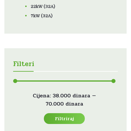
22kW (32A)
7kW (32A)
Filteri
Min
Maks
Cijena:
38.000 dinara
—
cijena
cijena
70.000 dinara
Filtriraj