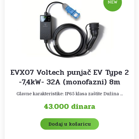
NEW
EVX07 Voltech punjač EV Type 2
-7,4kW- 32A (monofazni) 8m
Glavne karakteristike: IP65 klasa zaštite Dužina ...
43.000
dinara
Dodaj u košaricu