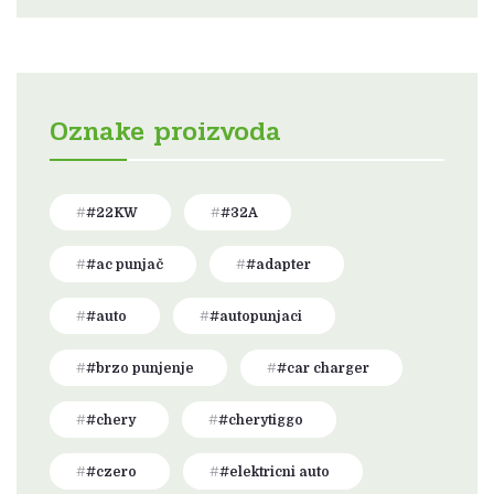
Oznake proizvoda
#22KW
#32A
#ac punjač
#adapter
#auto
#autopunjaci
#brzo punjenje
#car charger
#chery
#cherytiggo
#czero
#elektricni auto