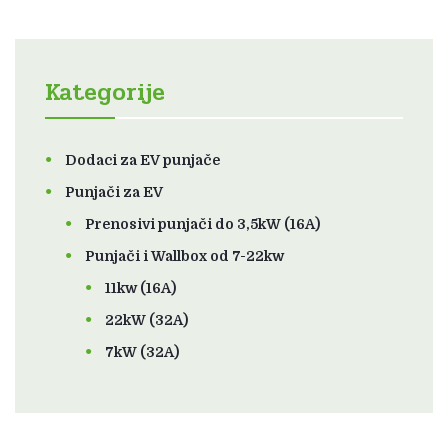
Kategorije
Dodaci za EV punjače
Punjači za EV
Prenosivi punjači do 3,5kW (16A)
Punjači i Wallbox od 7-22kw
11kw (16A)
22kW (32A)
7kW (32A)