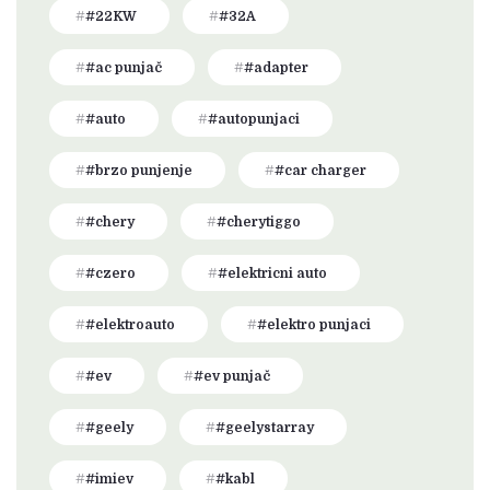
#22KW
#32A
#ac punjač
#adapter
#auto
#autopunjaci
#brzo punjenje
#car charger
#chery
#cherytiggo
#czero
#elektricni auto
#elektroauto
#elektro punjaci
#ev
#ev punjač
#geely
#geelystarray
#imiev
#kabl