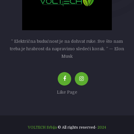
” Električna budućnost je na dohvat ruke. Sve što nam
treba je hrabrost da napravimo sledeći korak. ” — Elon
Musk
Like Page
VOLTECH Srbija
© All rights reserved-
2024