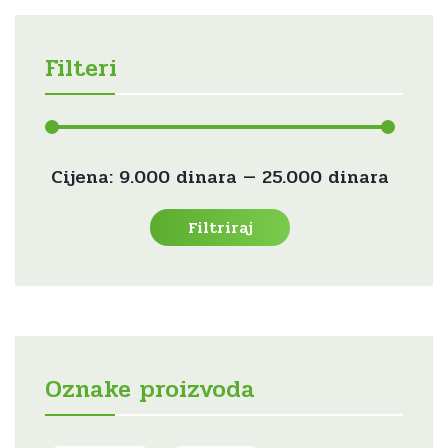
Filteri
Min
Maks
Cijena:
9.000 dinara
—
25.000 dinara
cijena
cijena
Filtriraj
Oznake proizvoda