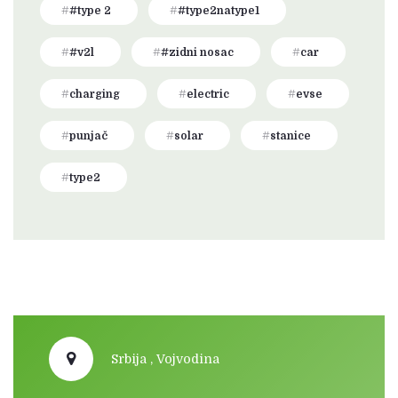
#type 2
#type2natype1
#v2l
#zidni nosac
car
charging
electric
evse
punjač
solar
stanice
type2
Srbija , Vojvodina