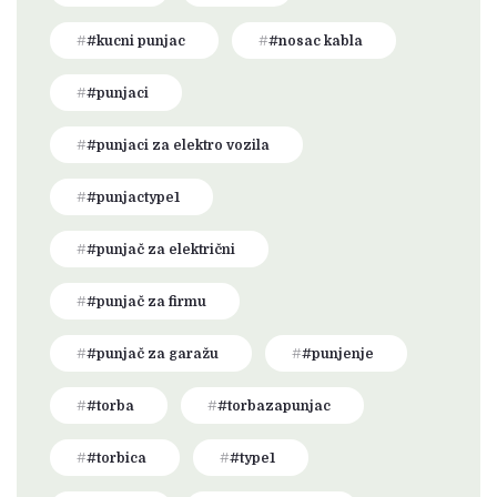
#kucni punjac
#nosac kabla
#punjaci
#punjaci za elektro vozila
#punjactype1
#punjač za električni
#punjač za firmu
#punjač za garažu
#punjenje
#torba
#torbazapunjac
#torbica
#type1