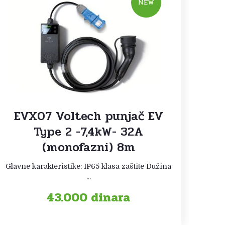
NEW
EVX07 Voltech punjač EV
Type 2 -7,4kW- 32A
(monofazni) 8m
Glavne karakteristike: IP65 klasa zaštite Dužina
...
43.000
dinara