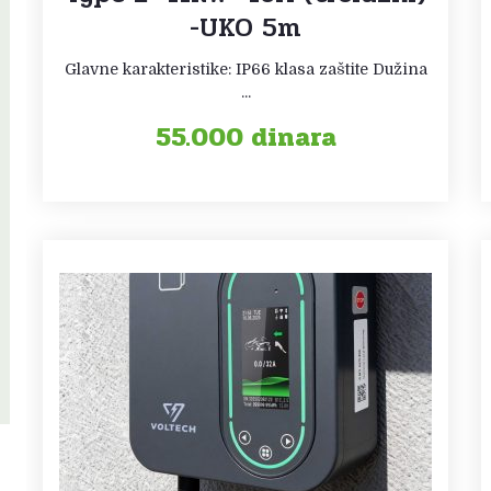
-UKO 5m
Glavne karakteristike: IP66 klasa zaštite Dužina
...
55.000
dinara