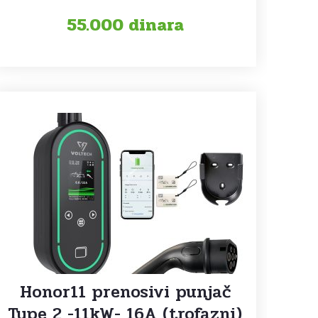
55.000
dinara
Honor11 prenosivi punjač
Type 2 -11kW- 16A (trofazni)