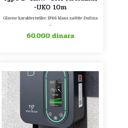
-UKO 10m
Glavne karakteristike: IP66 klasa zaštite Dužina
...
60.000
dinara