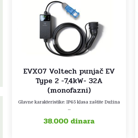
EVX07 Voltech punjač EV
Type 2 -7,4kW- 32A
(monofazni)
Glavne karakteristike: IP65 klasa zaštite Dužina
...
38.000
dinara