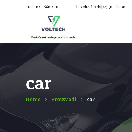
+381 677 556 770
voltech.srbija@gmail.com
car
Home
Proizvodi
car