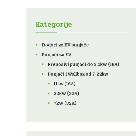
Kategorije
Dodaci za EV punjače
Punjači za EV
Prenosivi punjači do 3,5kW (16A)
Punjači i Wallbox od 7-22kw
11kw (16A)
22kW (32A)
7kW (32A)