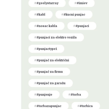
#geelystarray
#imiev
#kabl
#kucni punjac
#nosac kabla
#punjaci
#punjaci za elektro vozila
#punjactype1
#punjač za električni
#punjač za firmu
#punjač za garažu
#punjenje
#torba
#torbazapunjac
#torbica