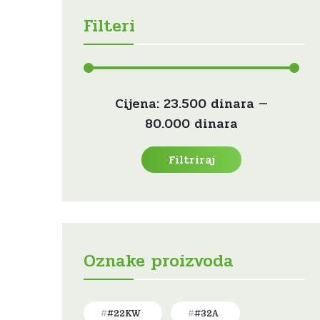
Filteri
Min
Maks
Cijena:
23.500 dinara
—
cijena
cijena
80.000 dinara
Filtriraj
Oznake proizvoda
#22KW
#32A