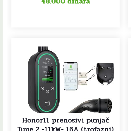
48.000
dinara
Honor11 prenosivi punjač
Type 2 -11kW- 16A (trofazni)