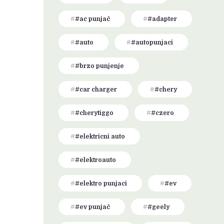
#ac punjač
#adapter
#auto
#autopunjaci
#brzo punjenje
#car charger
#chery
#cherytiggo
#czero
#elektricni auto
#elektroauto
#elektro punjaci
#ev
#ev punjač
#geely