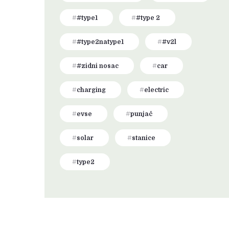
#type1
#type 2
#type2natype1
#v2l
#zidni nosac
car
charging
electric
evse
punjač
solar
stanice
type2