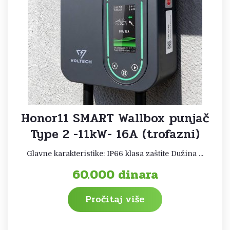
Honor11 SMART Wallbox punjač
Type 2 -11kW- 16A (trofazni)
Glavne karakteristike: IP66 klasa zaštite Dužina ...
60.000
dinara
Pročitaj više