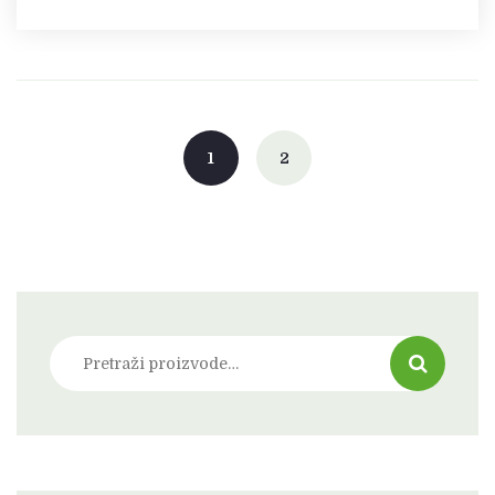
1
2
Pretraži: