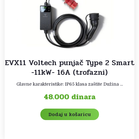
EVX11 Voltech punjač Type 2 Smart
-11kW- 16A (trofazni)
Glavne karakteristike: IP65 klasa zaštite Dužina ...
48.000
dinara
Dodaj u košaricu