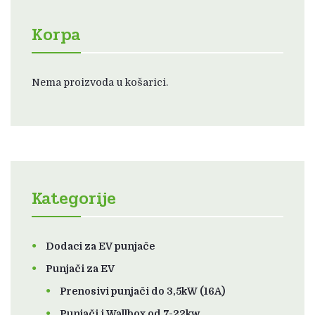
Korpa
Nema proizvoda u košarici.
Kategorije
Dodaci za EV punjače
Punjači za EV
Prenosivi punjači do 3,5kW (16A)
Punjači i Wallbox od 7-22kw