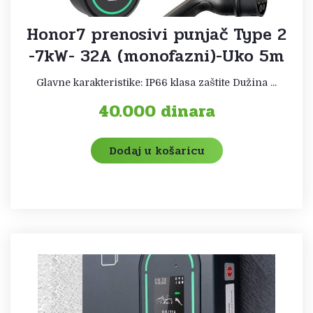
Honor7 prenosivi punjač Type 2
-7kW- 32A (monofazni)-Uko 5m
Glavne karakteristike: IP66 klasa zaštite Dužina ...
40.000
dinara
Dodaj u košaricu