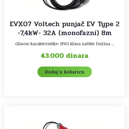
EVX07 Voltech punjač EV Type 2
-7,4kW- 32A (monofazni) 8m
Glavne karakteristike: IP65 klasa zaštite Dužina ...
43.000
dinara
Dodaj u košaricu