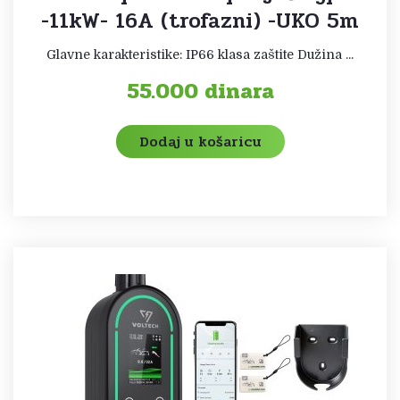
-11kW- 16A (trofazni) -UKO 5m
Glavne karakteristike: IP66 klasa zaštite Dužina ...
55.000
dinara
Dodaj u košaricu