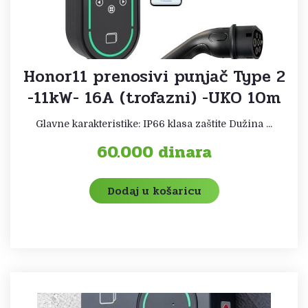
Honor11 prenosivi punjač Type 2
-11kW- 16A (trofazni) -UKO 10m
Glavne karakteristike: IP66 klasa zaštite Dužina ...
60.000
dinara
Dodaj u košaricu