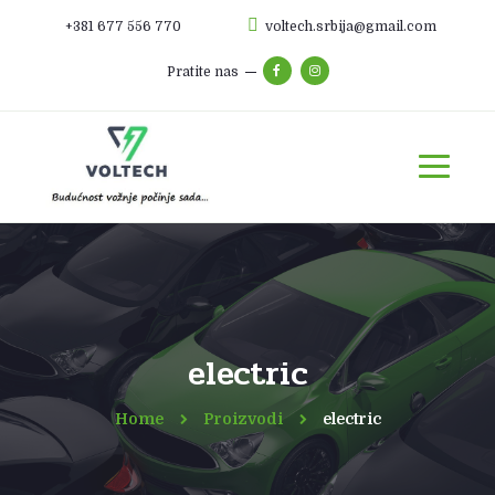
+381 677 556 770
voltech.srbija@gmail.com
Pratite nas
electric
Home
Proizvodi
electric