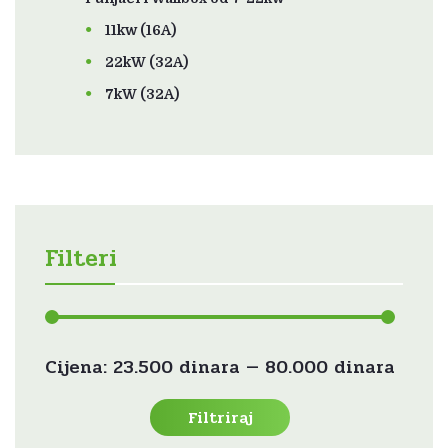
11kw (16A)
22kW (32A)
7kW (32A)
Filteri
Min
Maks
Cijena:
23.500 dinara
—
80.000 dinara
cijena
cijena
Filtriraj