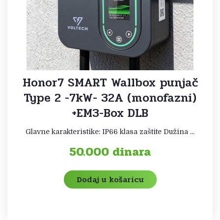
Honor7 SMART Wallbox punjač
Type 2 -7kW- 32A (monofazni)
+EM3-Box DLB
Glavne karakteristike: IP66 klasa zaštite Dužina ...
50.000
dinara
Dodaj u košaricu