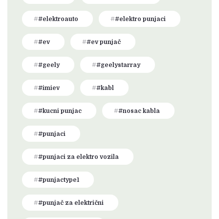
#elektroauto
#elektro punjaci
#ev
#ev punjač
#geely
#geelystarray
#imiev
#kabl
#kucni punjac
#nosac kabla
#punjaci
#punjaci za elektro vozila
#punjactype1
#punjač za električni