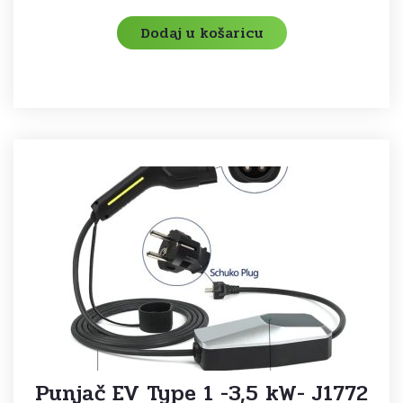
Dodaj u košaricu
Punjač EV Type 1 -3,5 kW- J1772