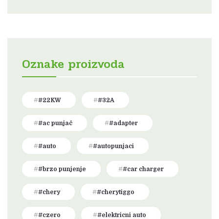
Oznake proizvoda
#22KW
#32A
#ac punjač
#adapter
#auto
#autopunjaci
#brzo punjenje
#car charger
#chery
#cherytiggo
#czero
#elektricni auto