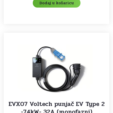
Dodaj u košaricu
EVX07 Voltech punjač EV Type 2
-7,4kW- 32A (monofazni)