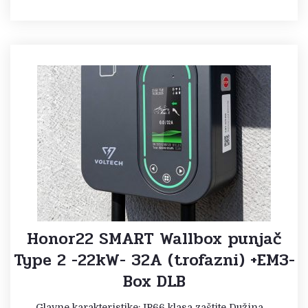
Honor22 SMART Wallbox punjač
Type 2 -22kW- 32A (trofazni) +EM3-
Box DLB
Glavne karakteristike: IP66 klasa zaštite Dužina ...