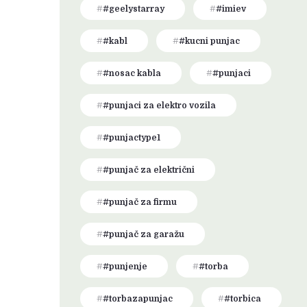
#geelystarray
#imiev
#kabl
#kucni punjac
#nosac kabla
#punjaci
#punjaci za elektro vozila
#punjactype1
#punjač za električni
#punjač za firmu
#punjač za garažu
#punjenje
#torba
#torbazapunjac
#torbica