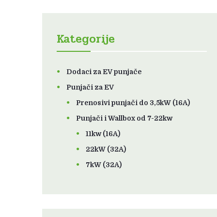
Kategorije
Dodaci za EV punjače
Punjači za EV
Prenosivi punjači do 3,5kW (16A)
Punjači i Wallbox od 7-22kw
11kw (16A)
22kW (32A)
7kW (32A)