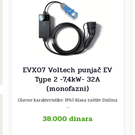
EVX07 Voltech punjač EV
Type 2 -7,4kW- 32A
(monofazni)
Glavne karakteristike: IP65 klasa zaštite Dužina
...
38.000
dinara