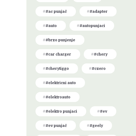
#ac punjač
#adapter
#auto
#autopunjaci
#brzo punjenje
#car charger
#chery
#cherytiggo
#czero
#elektricni auto
#elektroauto
#elektro punjaci
#ev
#ev punjač
#geely