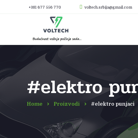
+381 677 556 770
voltech.srbija@gmail.com
#elektro pun
Home
Proizvodi
#elektro punjaci