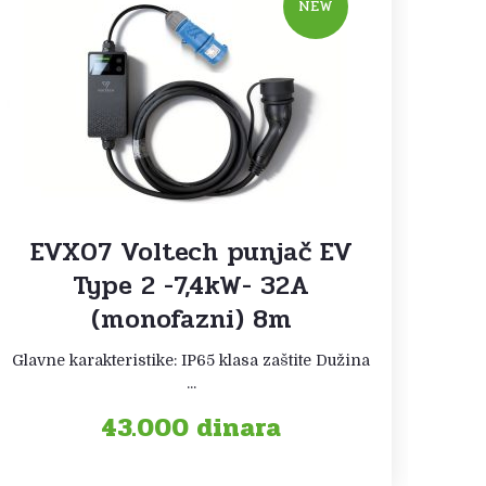
NEW
EVX07 Voltech punjač EV
Type 2 -7,4kW- 32A
(monofazni) 8m
Glavne karakteristike: IP65 klasa zaštite Dužina
...
43.000
dinara