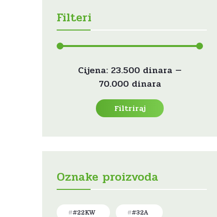
Filteri
Min
Maks
Cijena:
23.500 dinara
—
cijena
cijena
70.000 dinara
Filtriraj
Oznake proizvoda
#22KW
#32A