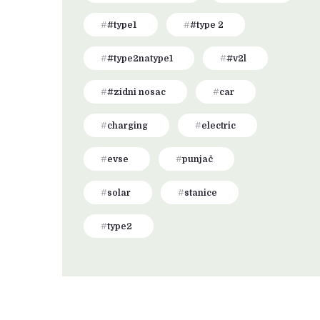
#type1
#type 2
#type2natype1
#v2l
#zidni nosac
car
charging
electric
evse
punjač
solar
stanice
type2