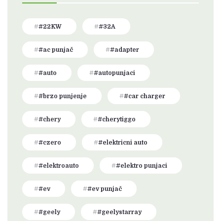
#22KW
#32A
#ac punjač
#adapter
#auto
#autopunjaci
#brzo punjenje
#car charger
#chery
#cherytiggo
#czero
#elektricni auto
#elektroauto
#elektro punjaci
#ev
#ev punjač
#geely
#geelystarray