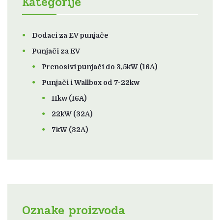
Kategorije
Dodaci za EV punjače
Punjači za EV
Prenosivi punjači do 3,5kW (16A)
Punjači i Wallbox od 7-22kw
11kw (16A)
22kW (32A)
7kW (32A)
Oznake proizvoda