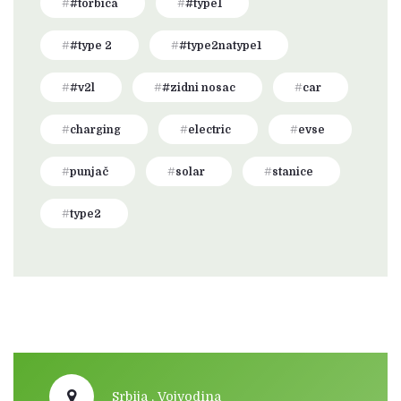
#torbica
#type1
#type 2
#type2natype1
#v2l
#zidni nosac
car
charging
electric
evse
punjač
solar
stanice
type2
Srbija , Vojvodina