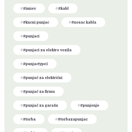
#imiev
#kabl
#kucni punjac
#nosac kabla
#punjaci
#punjaci za elektro vozila
#punjactype1
#punjač za električni
#punjač za firmu
#punjač za garažu
#punjenje
#torba
#torbazapunjac