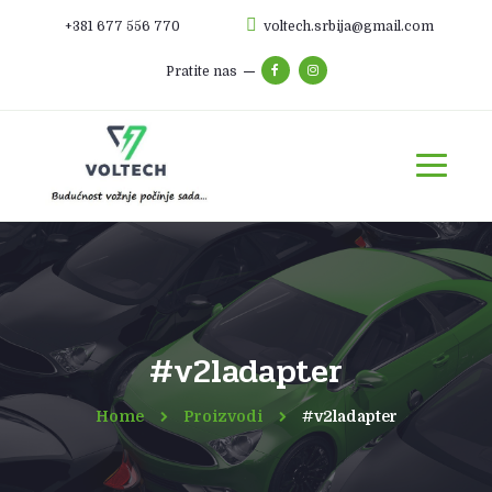
+381 677 556 770
voltech.srbija@gmail.com
Pratite nas
#v2ladapter
Home
Proizvodi
#v2ladapter