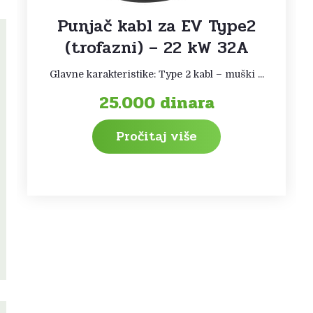
Punjač kabl za EV Type2
(trofazni) – 22 kW 32A
Glavne karakteristike: Type 2 kabl – muški ...
25.000
dinara
Pročitaj više