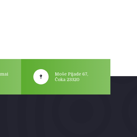
gmai
Moše Pijade 67,
Čoka 23320