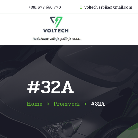
+381 677 556 770
voltech.srbija@gmail.com
#32A
Home
Proizvodi
#32A