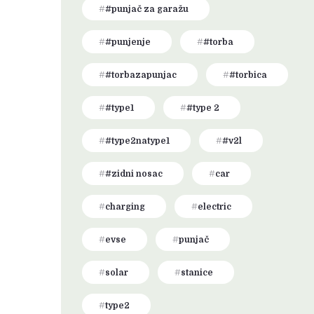
#punjač za garažu
#punjenje
#torba
#torbazapunjac
#torbica
#type1
#type 2
#type2natype1
#v2l
#zidni nosac
car
charging
electric
evse
punjač
solar
stanice
type2