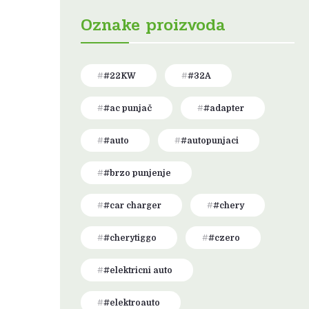
Oznake proizvoda
#22KW
#32A
#ac punjač
#adapter
#auto
#autopunjaci
#brzo punjenje
#car charger
#chery
#cherytiggo
#czero
#elektricni auto
#elektroauto