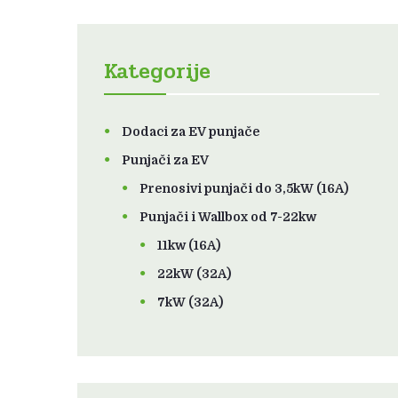
Kategorije
Dodaci za EV punjače
Punjači za EV
Prenosivi punjači do 3,5kW (16A)
Punjači i Wallbox od 7-22kw
11kw (16A)
22kW (32A)
7kW (32A)