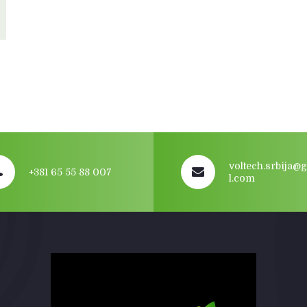
voltech.srbija@
+381 65 55 88 007
l.com