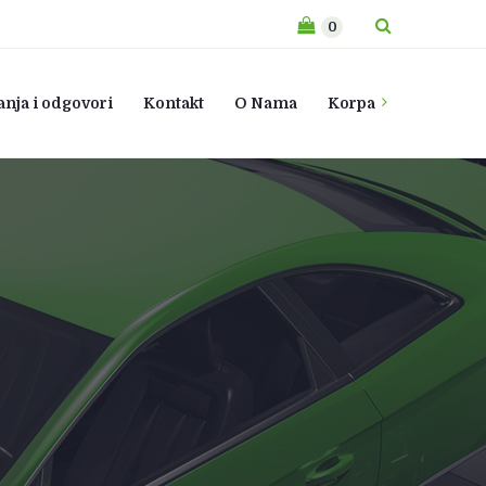
0
anja i odgovori
Kontakt
O Nama
Korpa