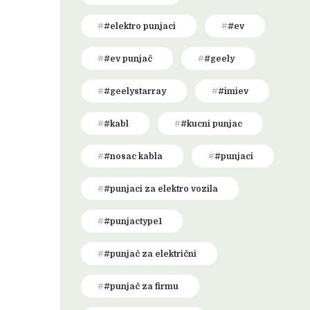
#elektro punjaci
#ev
#ev punjač
#geely
#geelystarray
#imiev
#kabl
#kucni punjac
#nosac kabla
#punjaci
#punjaci za elektro vozila
#punjactype1
#punjač za električni
#punjač za firmu