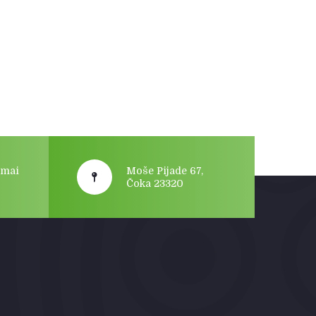
gmai
Moše Pijade 67,
Čoka 23320