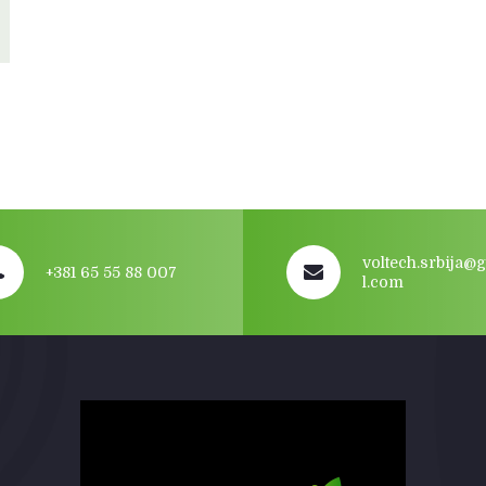
voltech.srbija@
+381 65 55 88 007
l.com