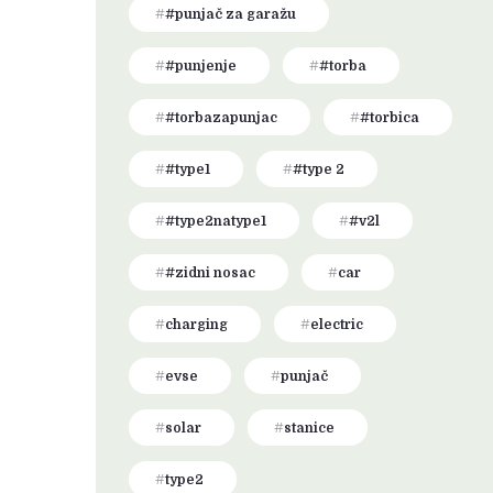
#punjač za garažu
#punjenje
#torba
#torbazapunjac
#torbica
#type1
#type 2
#type2natype1
#v2l
#zidni nosac
car
charging
electric
evse
punjač
solar
stanice
type2