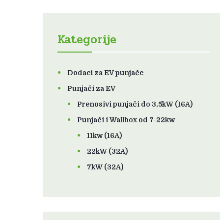
Kategorije
Dodaci za EV punjače
Punjači za EV
Prenosivi punjači do 3,5kW (16A)
Punjači i Wallbox od 7-22kw
11kw (16A)
22kW (32A)
7kW (32A)