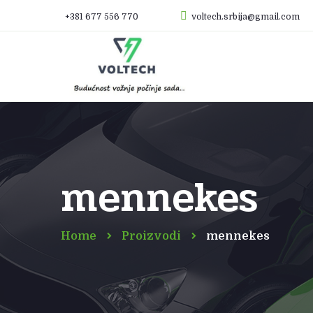
+381 677 556 770
voltech.srbija@gmail.com
mennekes
Home
Proizvodi
mennekes