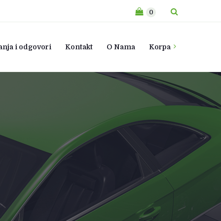
0
anja i odgovori
Kontakt
O Nama
Korpa