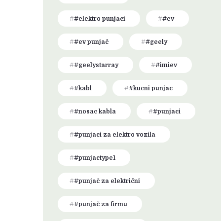
#elektro punjaci
#ev
#ev punjač
#geely
#geelystarray
#imiev
#kabl
#kucni punjac
#nosac kabla
#punjaci
#punjaci za elektro vozila
#punjactype1
#punjač za električni
#punjač za firmu