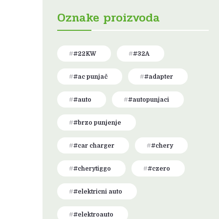
Oznake proizvoda
#22KW
#32A
#ac punjač
#adapter
#auto
#autopunjaci
#brzo punjenje
#car charger
#chery
#cherytiggo
#czero
#elektricni auto
#elektroauto