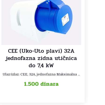
CEE (Uko-Uto plavi) 32A
jednofazna zidna utičnica
do 7,4 kW
Ulaz/izlaz: CEE, 32A, jednofazna Maksimalna ...
1.500
dinara