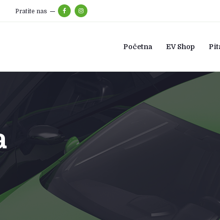
Pratite nas
Početna
EV Shop
Pit
a