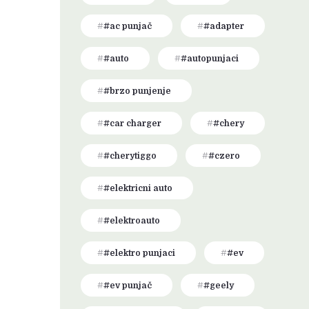
#ac punjač
#adapter
#auto
#autopunjaci
#brzo punjenje
#car charger
#chery
#cherytiggo
#czero
#elektricni auto
#elektroauto
#elektro punjaci
#ev
#ev punjač
#geely