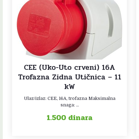
CEE (Uko-Uto crveni) 16A
Trofazna Zidna Utičnica – 11
kW
Ulaz/izlaz: CEE, 16A, trofazna Maksimalna
snaga: ...
1.500
dinara