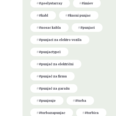
#geelystarray
#imiev
#kabl
#kucni punjac
#nosac kabla
#punjaci
#punjaci za elektro vozila
#punjactype1
#punjač za električni
#punjač za firmu
#punjač za garažu
#punjenje
#torba
#torbazapunjac
#torbica