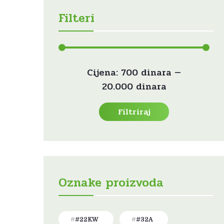
Filteri
Min
Maks
Cijena:
700 dinara
—
cijena
cijena
20.000 dinara
Filtriraj
Oznake proizvoda
#22KW
#32A