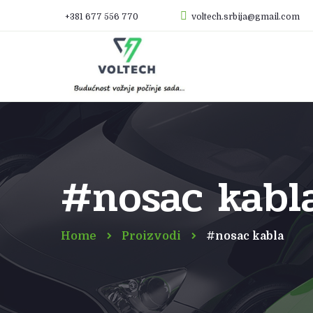
+381 677 556 770
voltech.srbija@gmail.com
#nosac kabl
Home
Proizvodi
#nosac kabla