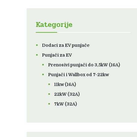
Kategorije
Dodaci za EV punjače
Punjači za EV
Prenosivi punjači do 3,5kW (16A)
Punjači i Wallbox od 7-22kw
11kw (16A)
22kW (32A)
7kW (32A)