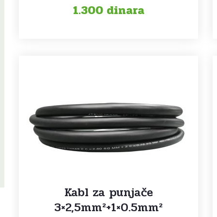
1.300
dinara
Kabl za punjače
3×2,5mm²+1×0.5mm²