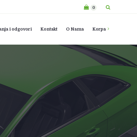
0
anja i odgovori
Kontakt
O Nama
Korpa