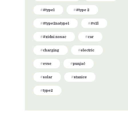
#type1
#type 2
#type2natype1
#v2l
#zidni nosac
car
charging
electric
evse
punjač
solar
stanice
type2