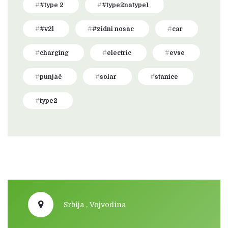
#type 2
#type2natype1
#v2l
#zidni nosac
car
charging
electric
evse
punjač
solar
stanice
type2
Srbija , Vojvodina