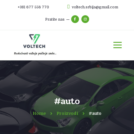
+381 677 556 770
voltech.srbija@gmail.com
Pratite nas
#auto
Home
Proizvodi
#auto