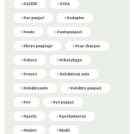
#22KW
#32A
#ac punjač
#adapter
#auto
#autopunjaci
#brzo punjenje
#car charger
#chery
#cherytiggo
#czero
#elektricni auto
#elektroauto
#elektro punjaci
#ev
#ev punjač
#geely
#geelystarray
#imiev
#kabl