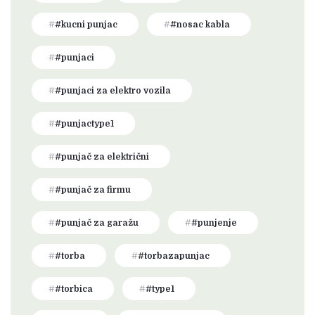
#kucni punjac
#nosac kabla
#punjaci
#punjaci za elektro vozila
#punjactype1
#punjač za električni
#punjač za firmu
#punjač za garažu
#punjenje
#torba
#torbazapunjac
#torbica
#type1