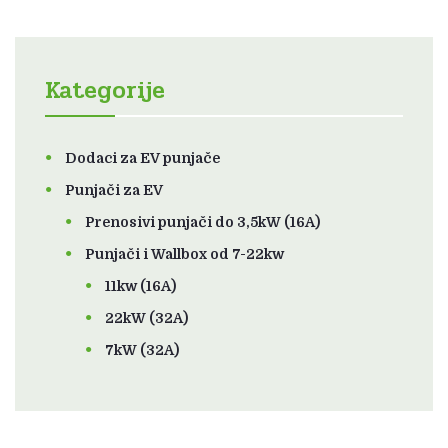
Kategorije
Dodaci za EV punjače
Punjači za EV
Prenosivi punjači do 3,5kW (16A)
Punjači i Wallbox od 7-22kw
11kw (16A)
22kW (32A)
7kW (32A)