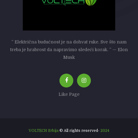
” Električna budućnost je na dohvat ruke. Sve što nam
treba je hrabrost da napravimo sledeći korak. ” — Elon
Musk
Like Page
VOLTECH Srbija
© All rights reserved-
2024