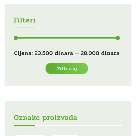
Filteri
Min
Maks
Cijena:
23.500 dinara
—
28.000 dinara
cijena
cijena
Filtriraj
Oznake proizvoda