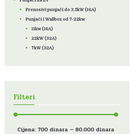
Punjači za EV
Prenosivi punjači do 3,5kW (16A)
Punjači i Wallbox od 7-22kw
11kw (16A)
22kW (32A)
7kW (32A)
Filteri
Min
Maks
Cijena:
700 dinara
—
80.000 dinara