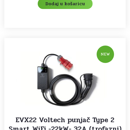
Dodaj u košaricu
NEW
EVX22 Voltech punjač Type 2
Smart WiFi -22kW- 32A (trofazni)