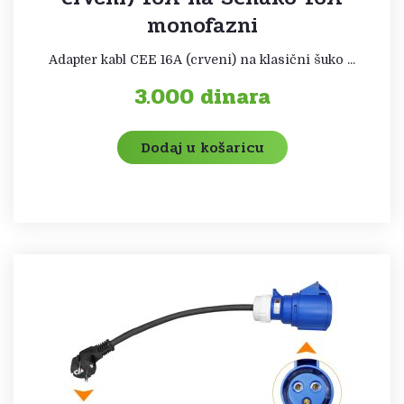
monofazni
Adapter kabl CEE 16A (crveni) na klasični šuko ...
3.000
dinara
Dodaj u košaricu