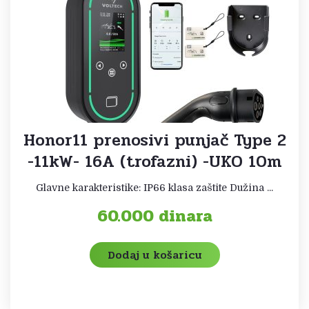
Honor11 prenosivi punjač Type 2
-11kW- 16A (trofazni) -UKO 10m
Glavne karakteristike: IP66 klasa zaštite Dužina ...
60.000
dinara
Dodaj u košaricu