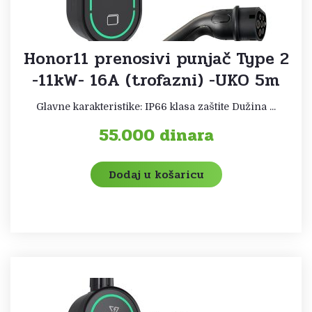
Honor11 prenosivi punjač Type 2
-11kW- 16A (trofazni) -UKO 5m
Glavne karakteristike: IP66 klasa zaštite Dužina ...
55.000
dinara
Dodaj u košaricu