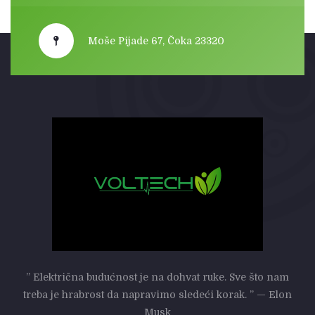
Moše Pijade 67, Čoka 23320
” Električna budućnost je na dohvat ruke. Sve što nam
treba je hrabrost da napravimo sledeći korak. ” — Elon
Musk