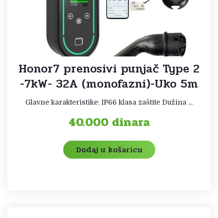
Honor7 prenosivi punjač Type 2
-7kW- 32A (monofazni)-Uko 5m
Glavne karakteristike: IP66 klasa zaštite Dužina ...
40.000
dinara
Dodaj u košaricu