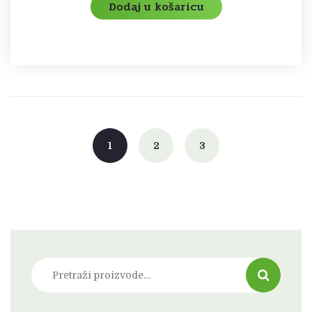
Dodaj u košaricu
1
2
3
Pretraži: