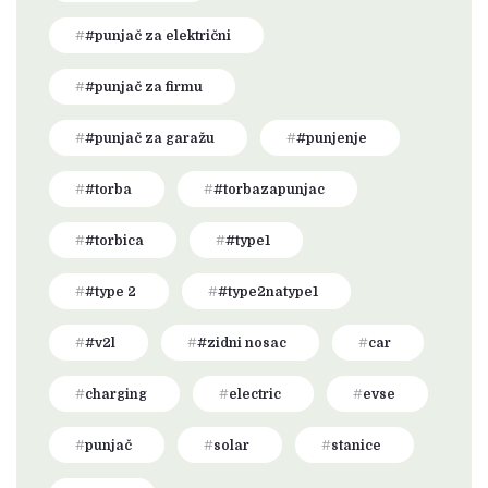
#punjač za električni
#punjač za firmu
#punjač za garažu
#punjenje
#torba
#torbazapunjac
#torbica
#type1
#type 2
#type2natype1
#v2l
#zidni nosac
car
charging
electric
evse
punjač
solar
stanice