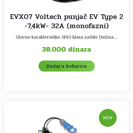
EVX07 Voltech punjač EV Type 2
-7,4kW- 32A (monofazni)
Glavne karakteristike: IP65 klasa zaštite Dužina ...
38.000
dinara
Dodaj u košaricu
NEW