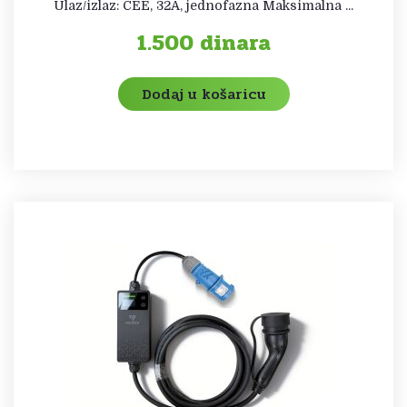
Ulaz/izlaz: CEE, 32A, jednofazna Maksimalna ...
1.500
dinara
Dodaj u košaricu