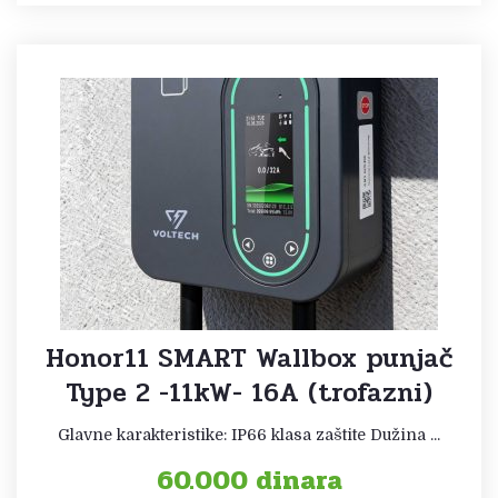
Honor11 SMART Wallbox punjač
Type 2 -11kW- 16A (trofazni)
Glavne karakteristike: IP66 klasa zaštite Dužina ...
60.000
dinara