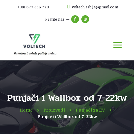
+381 677 556 770
voltech.srbija@gmail.com
Pratite nas
Punjači i Wallbox od 7-22kw
Home
Proizvodi
Punjači za EV
Punjači i Wallbox od 7-22kw