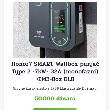
Honor7 SMART Wallbox punjač
Type 2 -7kW- 32A (monofazni)
+EM3-Box DLB
Glavne karakteristike: IP66 klasa zaštite Dužina ...
50.000
dinara