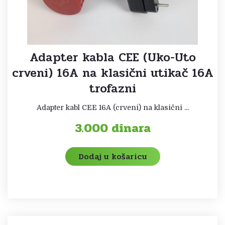
Adapter kabla CEE (Uko-Uto
crveni) 16A na klasični utikač 16A
trofazni
Adapter kabl CEE 16A (crveni) na klasični ...
3.000
dinara
Dodaj u košaricu