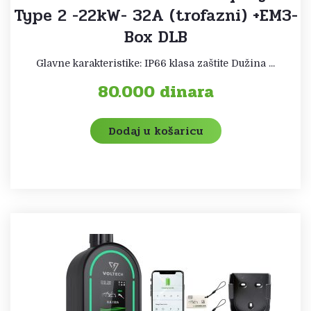
Type 2 -22kW- 32A (trofazni) +EM3-
Box DLB
Glavne karakteristike: IP66 klasa zaštite Dužina ...
80.000
dinara
Dodaj u košaricu