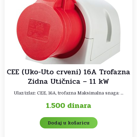
CEE (Uko-Uto crveni) 16A Trofazna
Zidna Utičnica – 11 kW
Ulaz/izlaz: CEE, 16A, trofazna Maksimalna snaga: ...
1.500
dinara
Dodaj u košaricu