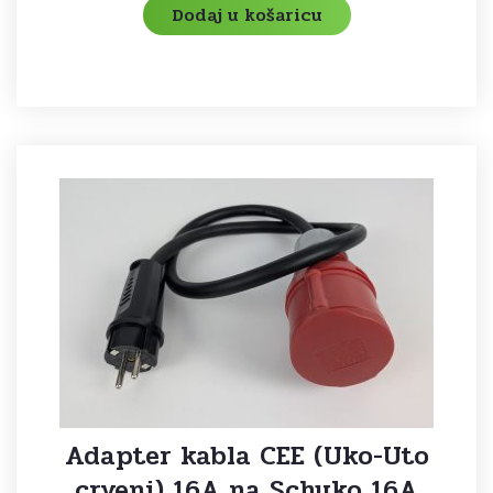
Dodaj u košaricu
Adapter kabla CEE (Uko-Uto
crveni) 16A na Schuko 16A