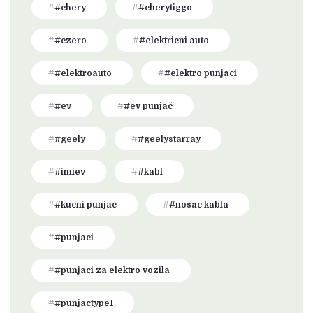
#chery
#cherytiggo
#czero
#elektricni auto
#elektroauto
#elektro punjaci
#ev
#ev punjač
#geely
#geelystarray
#imiev
#kabl
#kucni punjac
#nosac kabla
#punjaci
#punjaci za elektro vozila
#punjactype1