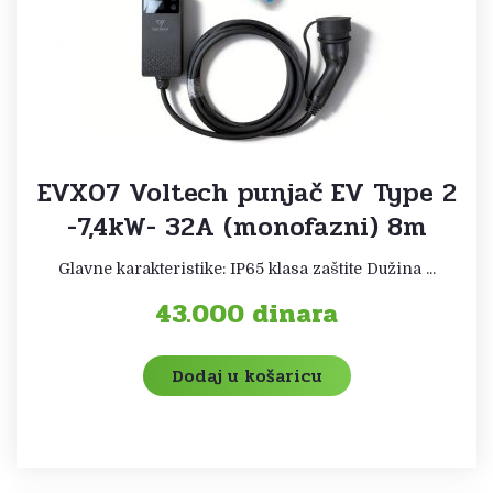
EVX07 Voltech punjač EV Type 2
-7,4kW- 32A (monofazni) 8m
Glavne karakteristike: IP65 klasa zaštite Dužina ...
43.000
dinara
Dodaj u košaricu