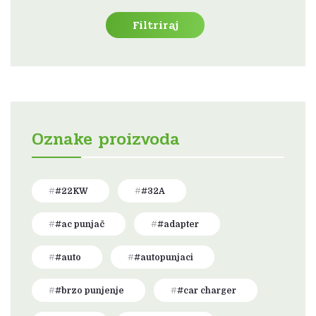
cijena
cijena
Filtriraj
Oznake proizvoda
#22KW
#32A
#ac punjač
#adapter
#auto
#autopunjaci
#brzo punjenje
#car charger